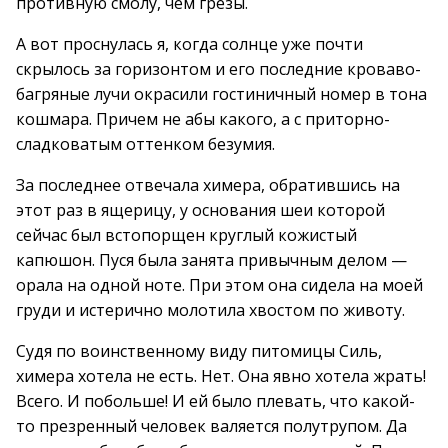
противную смолу, чем грезы.
А вот проснулась я, когда солнце уже почти
скрылось за горизонтом и его последние кроваво-
багряные лучи окрасили гостиничный номер в тона
кошмара. Причем не абы какого, а с приторно-
сладковатым оттенком безумия.
За последнее отвечала химера, обратившись на
этот раз в ящерицу, у основания шеи которой
сейчас был встопорщен круглый кожистый
капюшон. Пуся была занята привычным делом —
орала на одной ноте. При этом она сидела на моей
груди и истерично молотила хвостом по животу.
Судя по воинственному виду питомицы Силь,
химера хотела не есть. Нет. Она явно хотела жрать!
Всего. И побольше! И ей было плевать, что какой-
то презренный человек валяется полутрупом. Да