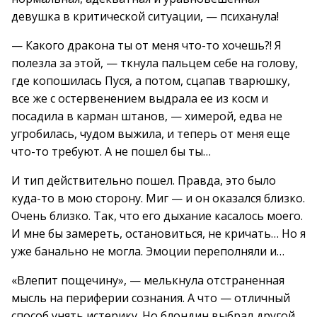
девушка в критической ситуации, — психанула!
— Какого дракона ты от меня что-то хочешь?! Я
полезла за этой, — ткнула пальцем себе на голову,
где копошилась Пуся, а потом, сцапав тварюшку,
все же с остервенением выдрала ее из косм и
посадила в карман штанов, — химерой, едва не
угробилась, чудом выжила, и теперь от меня еще
что-то требуют. А не пошел бы ты…
И тип действительно пошел. Правда, это было
куда-то в мою сторону. Миг — и он оказался близко.
Очень близко. Так, что его дыхание касалось моего.
И мне бы замереть, остановиться, не кричать… Но я
уже банально не могла. Эмоции переполняли и…
«Влепит пощечину», — мелькнула отстраненная
мысль на периферии сознания. А что — отличный
способ унять истерику. Но блондин выбрал другой.