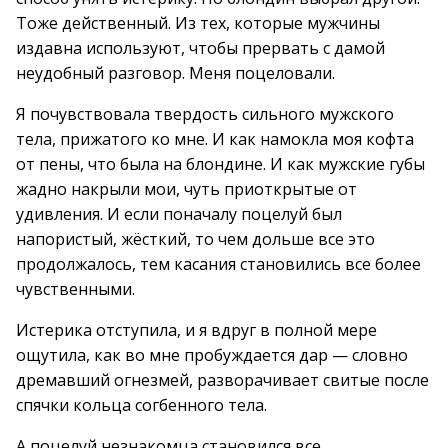
Тоже действенный. Из тех, которые мужчины
издавна используют, чтобы прервать с дамой
неудобный разговор. Меня поцеловали.
Я почувствовала твердость сильного мужского
тела, прижатого ко мне. И как намокла моя кофта
от пены, что была на блондине. И как мужские губы
жадно накрыли мои, чуть приоткрытые от
удивления. И если поначалу поцелуй был
напористый, жёсткий, то чем дольше все это
продолжалось, тем касания становились все более
чувственными.
Истерика отступила, и я вдруг в полной мере
ощутила, как во мне пробуждается дар — словно
дремавший огнезмей, разворачивает свитые после
спячки кольца согбенного тела.
А поцелуй незнакомца становился все