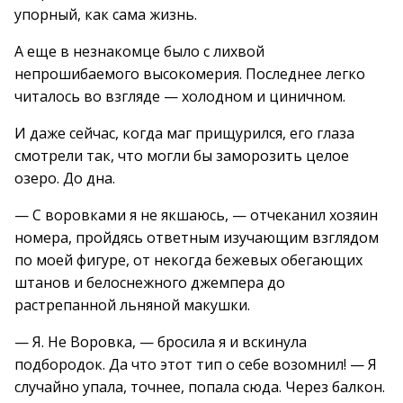
упорный, как сама жизнь.
А еще в незнакомце было с лихвой
непрошибаемого высокомерия. Последнее легко
читалось во взгляде — холодном и циничном.
И даже сейчас, когда маг прищурился, его глаза
смотрели так, что могли бы заморозить целое
озеро. До дна.
— С воровками я не якшаюсь, — отчеканил хозяин
номера, пройдясь ответным изучающим взглядом
по моей фигуре, от некогда бежевых обегающих
штанов и белоснежного джемпера до
растрепанной льняной макушки.
— Я. Не Воровка, — бросила я и вскинула
подбородок. Да что этот тип о себе возомнил! — Я
случайно упала, точнее, попала сюда. Через балкон.