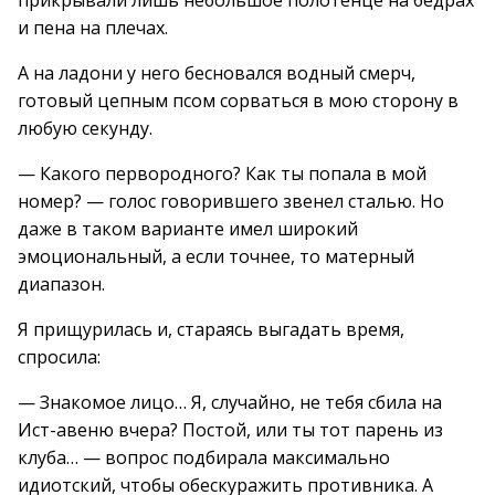
прикрывали лишь небольшое полотенце на бедрах
и пена на плечах.
А на ладони у него бесновался водный смерч,
готовый цепным псом сорваться в мою сторону в
любую секунду.
— Какого первородного? Как ты попала в мой
номер? — голос говорившего звенел сталью. Но
даже в таком варианте имел широкий
эмоциональный, а если точнее, то матерный
диапазон.
Я прищурилась и, стараясь выгадать время,
спросила:
— Знакомое лицо… Я, случайно, не тебя сбила на
Ист-авеню вчера? Постой, или ты тот парень из
клуба… — вопрос подбирала максимально
идиотский, чтобы обескуражить противника. А