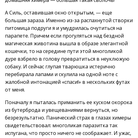
домашняя химера — большая такая сволочь!
А Силь, оставившая окно открытым, — еще
большая зараза. Именно из-за распахнутой створки
питомица подруги я и умудрилась очутиться на
парапете. Причем если прогуляться над бездной
магическая животина вышла в образе элегантной
кошечки, то на середине пути этой многоликой
дуре взбрело в голову превратиться в неуклюжую
собаку. И сейчас глупая тварюшка истерично
перебирала лапами и скулила на одной ноте с
жалобной интонацией «спаси!» в нескольких футах
от меня.
Поначалу я пыталась приманить ее куском окорока
из бутерброда и увещеваниями вернуться, но
безрезультатно. Панический страх в глазах химеры
свидетельствовал: многоликая паразитка так
испугана, что просто ничего не соображает. И ужас,