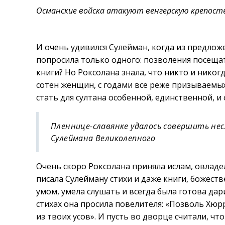
Османские войска атакуют венгерскую крепость» (
И очень удивился Сулейман, когда из предлож
попросила только одного: позволения посеща
книги? Но Роксолана знала, что никто и никогд
сотен женщин, с годами все реже призываемых
стать для султана особенной, единственной, и
Пленнице-славянке удалось совершить нес
Сулеймана Великолепного
Очень скоро Роксолана приняла ислам, овладе
писала Сулейману стихи и даже книги, божест
умом, умела слушать и всегда была готова да
стихах она просила повелителя: «Позволь Хюр
из твоих усов». И пусть во дворце считали, ч