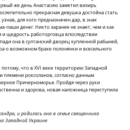
ервый же день Анастасию заметил визирь
 ослепительно прекрасная девушка достойна стать
узнав, для кого предназначен дар, в знак
а-паши денег. Никто заранее не знает, чем и как
ря и щедрость работорговца впоследствии
опади она в султанский дворец купленной рабыней,
ора о возможном браке полонянки и всесильного
потому, что в XVI веке территорию Западной
и племени роксоланов, согласно данным
еверное Причерноморье. Пройдя через руки
вственна и здорова, новая наложница переступила
сандра, и родилась она в семье священника
на Западной Украине