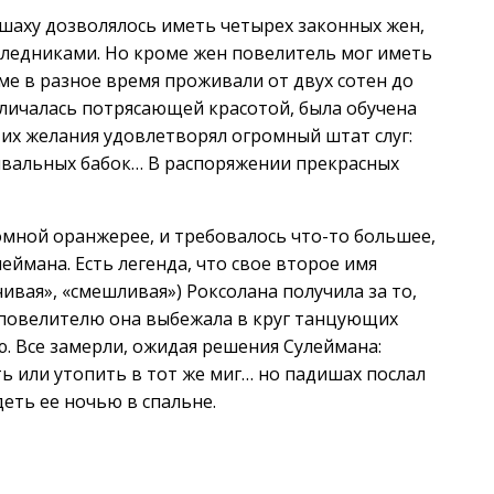
ишаху дозволялось иметь четырех законных жен,
следниками. Но кроме жен повелитель мог иметь
ме в разное время проживали от двух сотен до
тличалась потрясающей красотой, была обучена
е их желания удовлетворял огромный штат слуг:
вивальных бабок… В распоряжении прекрасных
омной оранжерее, и требовалось что-то большее,
еймана. Есть легенда, что свое второе имя
ивая», «смешливая») Роксолана получила за то,
 повелителю она выбежала в круг танцующих
ю. Все замерли, ожидая решения Сулеймана:
ь или утопить в тот же миг… но падишах послал
деть ее ночью в спальне.