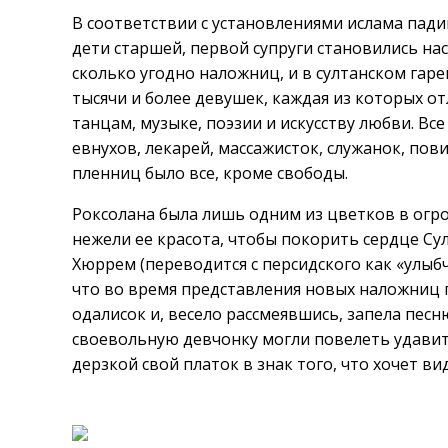
В соответствии с установлениями ислама пад
дети старшей, первой супруги становились на
сколько угодно наложниц, и в султанском гаре
тысячи и более девушек, каждая из которых о
танцам, музыке, поэзии и искусству любви. Вс
евнухов, лекарей, массажисток, служанок, по
пленниц было все, кроме свободы.
Роксолана была лишь одним из цветков в огр
нежели ее красота, чтобы покорить сердце Сул
Хюррем (переводится с персидского как «улыбч
что во время представления новых наложниц
одалисок и, весело рассмеявшись, запела песн
своевольную девчонку могли повелеть удавит
дерзкой свой платок в знак того, что хочет ви