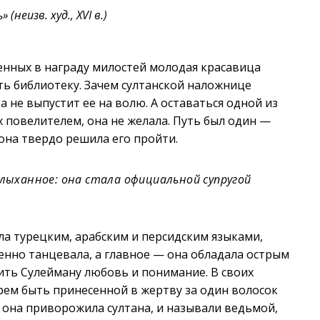
неизв. худ., XVI в.)
енных в награду милостей молодая красавица
ть библиотеку. Зачем султанской наложнице
а не выпустит ее на волю. А оставаться одной из
 повелителем, она не желала. Путь был один —
 она твердо решила его пройти.
лыханное: она стала официальной супругой
ла турецким, арабским и персидским языками,
венно танцевала, а главное — она обладала острым
рить Сулейману любовь и понимание. В своих
рем быть принесенной в жертву за один волосок
то она приворожила султана, и называли ведьмой,