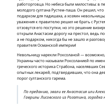
работорговца. Но небеса были милостивы: в п
молодого султана Рустем-паша. Он решил, что
подарком для падишаха, а хозяин невольницы, 
уважения к правителю решил не брать с Рустем
отзовутся его поступки, но это решение визи
открыли Анастасии дорогу на престол, ведь п
а не подарком, никогда бы не зашло и разгов
правителя Османской империи!
Невольницу нарекли Роксоланой — возможно, 
Украины часто называли Роксоланией по имен
греческого историка Страбона, населявших С
опытных лекарей, подтвердивших, что она де
порог султанского гарема.
По преданию, звали ее Анастасия или Алек
Гаврилы Лисовского из Рогатина, городка 