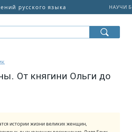
жений русского языка
НАУЧИ Б
ик
ы. От княгини Ольги до
атся истории жизни великих женщин,