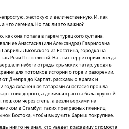
непростую, жестокую и величественную. И, как
 а что легенда. Но так ли это важно?
, как она попала в гарем турецкого султана,
вали ее Анастасия (или Александра) Гавриловна
 Гаврилы Лисовского из Рогатина, городка на
став Речи Посполитой. На этих территориях всегда
совершали набеги отряды крымских татар, уводя в
ранил для потомков истории о горе и разорении,
от Днепра до Карпат, рассказы о врагах и
2 года схваченная татарами Анастасия прошла
ар стоил дорого, а девичья красота была хрупкой
, пешком через степь, а везли верхами на
ямиком в Стамбул: таких прекрасных пленниц
ынок Востока, чтобы выручить барыш покрупнее.
едь никто не знал, кто уведет красавицу с помоста