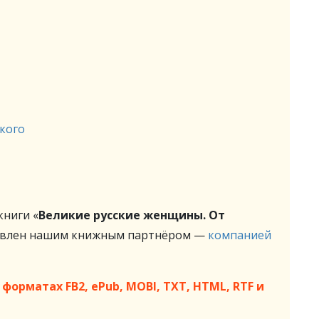
кого
ниги «
Великие русские женщины. От
авлен нашим книжным партнёром —
компанией
форматах FB2, ePub, MOBI, TXT, HTML, RTF и