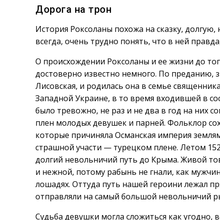
Дорога на трон
История Роксоланы похожа на сказку, долгую, 
всегда, очень трудно понять, что в ней правда,
О происхождении Роксоланы и ее жизни до того
достоверно известно немного. По преданию, з
Лисовская, и родилась она в семье священника
Западной Украине, в то время входившей в со
было тревожно, не раз и не два в год на них 
плен молодых девушек и парней. Фольклор сох
которые причиняла Османская империя землям 
страшной участи — турецком плене. Летом 152
долгий невольничий путь до Крыма. Живой тов
и нежной, потому рабынь не гнали, как мужчин
лошадях. Оттуда путь нашей героини лежал пр
отправляли на самый большой невольничий р
Судьба девушки могла сложиться как угодно, в