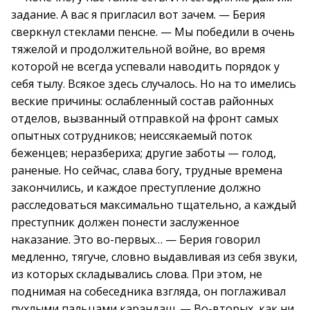
задание. А вас я пригласил вот зачем. — Берия
сверкнул стеклами пенсне. — Мы победили в очень
тяжелой и продолжительной войне, во время
которой не всегда успевали наводить порядок у
себя тылу. Всякое здесь случалось. Но на то имелись
веские причины: ослабленный состав районных
отделов, вызванный отправкой на фронт самых
опытных сотрудников; неиссякаемый поток
беженцев; неразбериха; другие заботы — голод,
раненые. Но сейчас, слава богу, трудные времена
закончились, и каждое преступление должно
расследоваться максимально тщательно, а каждый
преступник должен понести заслуженное
наказание. Это во-первых… — Берия говорил
медленно, тягуче, словно выдавливая из себя звуки,
из которых складывались слова. При этом, не
поднимая на собеседника взгляда, он поглаживал
пухлыми пальцами карандаш. — Во-вторых, как ни