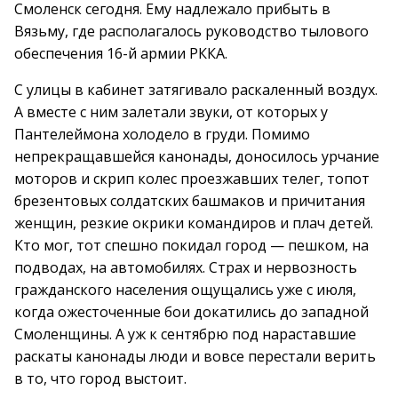
Смоленск сегодня. Ему надлежало прибыть в
Вязьму, где располагалось руководство тылового
обеспечения 16-й армии РККА.
С улицы в кабинет затягивало раскаленный воздух.
А вместе с ним залетали звуки, от которых у
Пантелеймона холодело в груди. Помимо
непрекращавшейся канонады, доносилось урчание
моторов и скрип колес проезжавших телег, топот
брезентовых солдатских башмаков и причитания
женщин, резкие окрики командиров и плач детей.
Кто мог, тот спешно покидал город — пешком, на
подводах, на автомобилях. Страх и нервозность
гражданского населения ощущались уже с июля,
когда ожесточенные бои докатились до западной
Смоленщины. А уж к сентябрю под нараставшие
раскаты канонады люди и вовсе перестали верить
в то, что город выстоит.