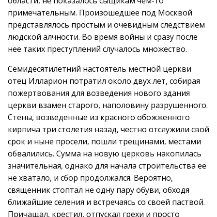
области, не показалось сыщикам чем-то
примечательным. Произошедшее под Москвой
представлялось простым и очевидным следствием
людской алчности. Во время войны и сразу после
нее таких преступлений случалось множество.
Семидесятилетний настоятель местной церкви
отец Илларион потратил около двух лет, собирая
пожертвования для возведения нового здания
церкви взамен старого, наполовину разрушенного.
Стены, возведенные из красного обожженного
кирпича три столетия назад, честно отслужили свой
срок и ныне просели, пошли трещинами, местами
обвалились. Сумма на новую церковь накопилась
значительная, однако для начала строительства ее
не хватало, и сбор продолжался. Вероятно,
священник стоптал не одну пару обуви, обходя
ближайшие селения и встречаясь со своей паствой.
Причащал, крестил, отпускал грехи и просто