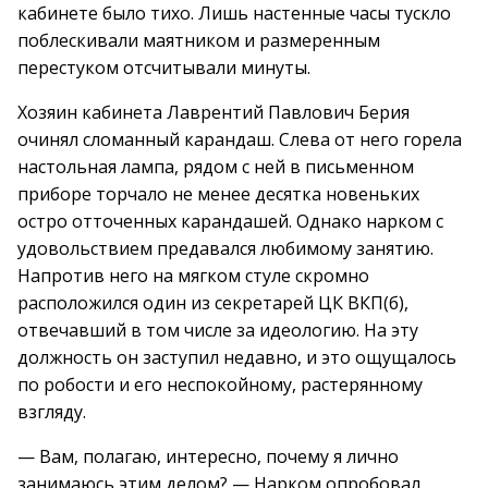
кабинете было тихо. Лишь настенные часы тускло
поблескивали маятником и размеренным
перестуком отсчитывали минуты.
Хозяин кабинета Лаврентий Павлович Берия
очинял сломанный карандаш. Слева от него горела
настольная лампа, рядом с ней в письменном
приборе торчало не менее десятка новеньких
остро отточенных карандашей. Однако нарком с
удовольствием предавался любимому занятию.
Напротив него на мягком стуле скромно
расположился один из секретарей ЦК ВКП(б),
отвечавший в том числе за идеологию. На эту
должность он заступил недавно, и это ощущалось
по робости и его неспокойному, растерянному
взгляду.
— Вам, полагаю, интересно, почему я лично
занимаюсь этим делом? — Нарком опробовал