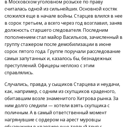
в Московском уголовном розыске по праву
считалась одной из сильнейших. Основной костяк
сложился еще в начале войны. Старцев влился в нее
в сорок третьем, а всего через год возглавил, заняв
должность старшего следователя. Последним
пополнением стал майор Васильков, зачисленный в
группу стажером после демобилизации в июне
сорок пятого года. Группе поручали расследование
самых запутанных и, казалось бы, безнадежных
преступлений. Офицеры неплохо с этим
справлялись.
Случались, правда, у сыщиков Старцева и неудачи,
как, например, с одним из скупщиков краденого,
обитавшим возле знаменитого Хитрова рынка. За
ним долго следили — хотели взять скупщика с
поличным. А в самый ответственный момент
нагрянувшие с ордером на арест муровцы
обнаружили в квартире еще теплый труп с