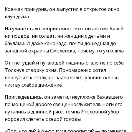
Кое-как прикурив, он выпустил в открытое окно
клуб дыма.
На улице стало непривычно тихо: ни автомобилей,
ни подвод, ни солдат, ни женщин с детьми и
баулами. И даже канонада, почти дошедшая до
западной окраины Смоленска, почему-то ум олкла.
От гнетущей и пугающей тишины стало не по себе.
Толкнув створку окна, Пономаренко хотел
вернуться к столу, но задержался, уловив сквозь
листву слабое движение.
Приглядевшись, он заметил неуклюже бежавшего
по мощеной дороге священнослужителя. Ноги его
путались в длинной рясе, темный головной убор
норовил слететь с седой головы.
«Поп, что ли? А он-то куда торопится? — подивился