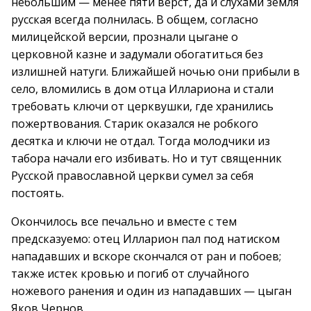
небольшим — менее пяти верст, да и слухами земля
русская всегда полнилась. В общем, согласно
милицейской версии, прознали цыгане о
церковной казне и задумали обогатиться без
излишней натуги. Ближайшей ночью они прибыли в
село, вломились в дом отца Иллариона и стали
требовать ключи от церквушки, где хранились
пожертвования. Старик оказался не робкого
десятка и ключи не отдал. Тогда молодчики из
табора начали его избивать. Но и тут священник
Русской православной церкви сумел за себя
постоять.
Окончилось все печально и вместе с тем
предсказуемо: отец Илларион пал под натиском
нападавших и вскоре скончался от ран и побоев;
также истек кровью и погиб от случайного
ножевого ранения и один из нападавших — цыган
Яков Чернов.