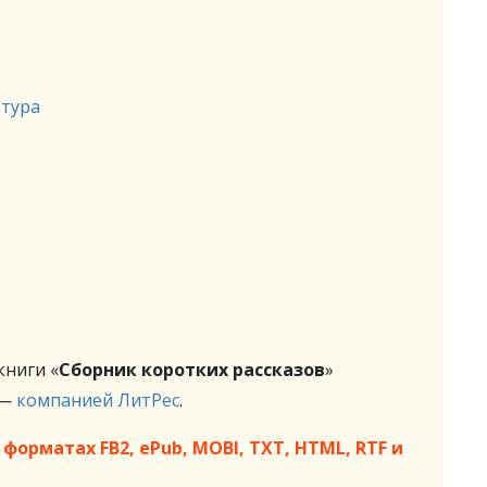
атура
ниги «
Сборник коротких рассказов
»
 —
компанией ЛитРес
.
форматах FB2, ePub, MOBI, TXT, HTML, RTF и