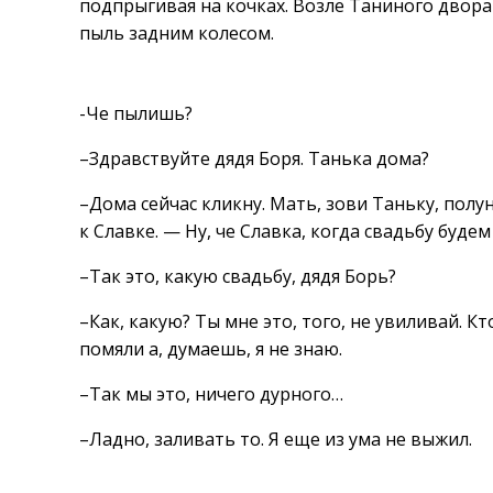
подпрыгивая на кочках. Возле Таниного двора
пыль задним колесом.
-Че пылишь?
–Здравствуйте дядя Боря. Танька дома?
–Дома сейчас кликну. Мать, зови Таньку, полу
к Славке. — Ну, че Славка, когда свадьбу будем
–Так это, какую свадьбу, дядя Борь?
–Как, какую? Ты мне это, того, не увиливай. К
помяли а, думаешь, я не знаю.
–Так мы это, ничего дурного…
–Ладно, заливать то. Я еще из ума не выжил.