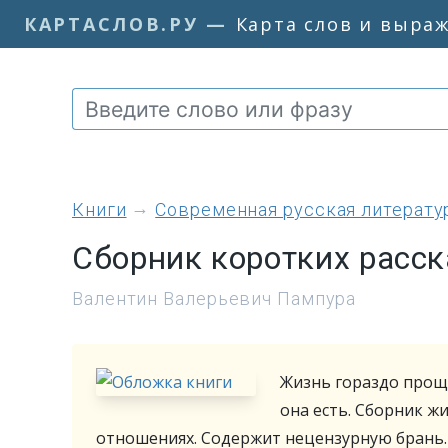
КАРТАСЛОВ.РУ
—
Карта слов и выра
книги
Современная русская литерату
Сборник коротких расск
Валентин Валерьевич Пампура
Жизнь гораздо проще
она есть. Сборник ж
отношениях. Содержит нецензурную брань.