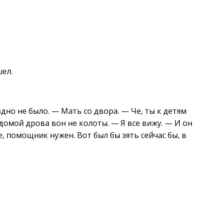
шел.
здно не было. — Мать со двора. — Че, ты к детям
 домой дрова вон не колоты. — Я все вижу. — И он
, помощник нужен. Вот был бы зять сейчас бы, в