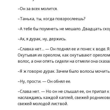
–Он за всех молится.
–Танька, ты, когда повзрослеешь?
–А тебе бы поумнеть не мешало. Двадцать скоро
–Ах, я дурак, ну, держись.
–Славка нет… — Он поднял ее и понес к воде. 
Окутывая их ореолом, как окутывают ореолом 
волос, а они опять сидели на отмели она сказа
–Я ж говорю дурак. Зачем было волосы мочить
–Ну, прости. — Он обнял ее.
–Слава нет. — Но он не слышал ее, он припал к
наслаждаясь каждой каплей, свежей родников
свежей молодой листвой.