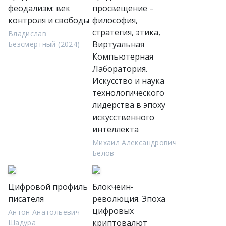
феодализм: век
просвещение –
контроля и свободы
философия,
стратегия, этика,
Владислав
Виртуальная
Безсмертный (2024)
Компьютерная
Лаборатория.
Искусство и наука
технологического
лидерства в эпоху
искусственного
интеллекта
Михаил Александрович
Белов
Цифровой профиль
Блокчеин-
писателя
революция. Эпоха
цифровых
Антон Анатольевич
криптовалют
Шадура