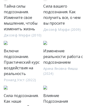
Тайна силы
Сила вашего
подсознания.
подсознания. Как
Измените свое
получить все, о чем
мышление, чтобы
вы просите
изменить жизнь
Джозеф Мэрфи (2009)
Джозеф Мерфи (2010)
Включи
Изменение
подсознание.
реальности: работа с
Практический курс
подсознанием
воздействия на
Арина Яновна Фишш
реальность
(2024)
Роналд Уэст (2022)
Сила подсознания.
Влияние
Как наше
Подсознания