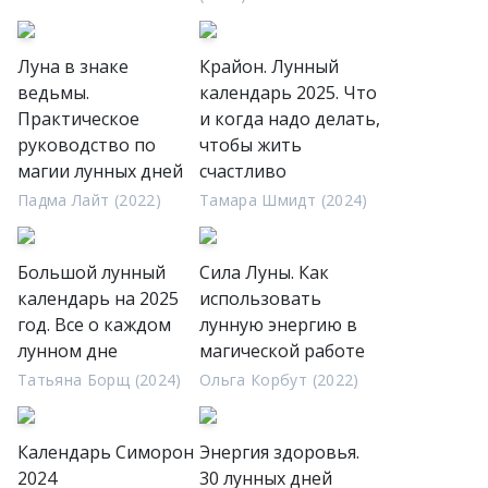
Луна в знаке
Крайон. Лунный
ведьмы.
календарь 2025. Что
Практическое
и когда надо делать,
руководство по
чтобы жить
магии лунных дней
счастливо
Падма Лайт (2022)
Тамара Шмидт (2024)
Большой лунный
Сила Луны. Как
календарь на 2025
использовать
год. Все о каждом
лунную энергию в
лунном дне
магической работе
Татьяна Борщ (2024)
Ольга Корбут (2022)
Календарь Симорон
Энергия здоровья.
2024
30 лунных дней