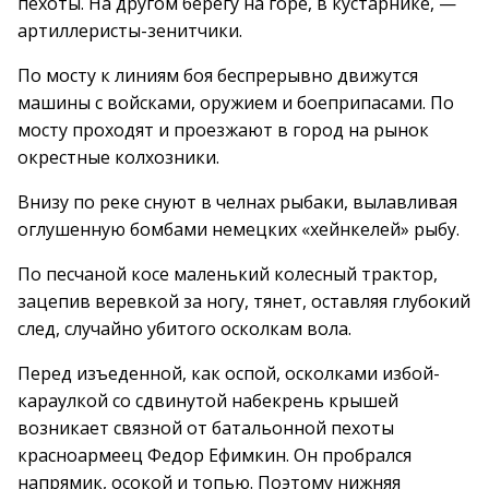
пехоты. На другом берегу на горе, в кустарнике, —
артиллеристы-зенитчики.
По мосту к линиям боя беспрерывно движутся
машины с войсками, оружием и боеприпасами. По
мосту проходят и проезжают в город на рынок
окрестные колхозники.
Внизу по реке снуют в челнах рыбаки, вылавливая
оглушенную бомбами немецких «хейнкелей» рыбу.
По песчаной косе маленький колесный трактор,
зацепив веревкой за ногу, тянет, оставляя глубокий
след, случайно убитого осколкам вола.
Перед изъеденной, как оспой, осколками избой-
караулкой со сдвинутой набекрень крышей
возникает связной от батальонной пехоты
красноармеец Федор Ефимкин. Он пробрался
напрямик, осокой и топью. Поэтому нижняя