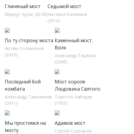
Глиняный мост
Седьмой мост
Маркус Зусак (2018)
Наталья Калинина
(2010)
По ту сторону моста
Каменный мост.
Волк
Артём Соломонов
(2023)
Александр Терехов
(2008)
Последний бой
Мост короля
комбата
Людовика Святого
Александр Тамоников
Торнтон Уайлдер
(2011)
(1955)
Мы простимся на
Адамов мост
мосту
Сергей Соловьёв