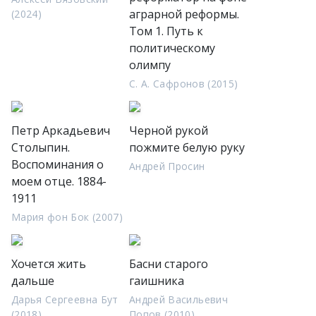
аграрной реформы.
(2024)
Том 1. Путь к
политическому
олимпу
С. А. Сафронов (2015)
Петр Аркадьевич
Черной рукой
Столыпин.
пожмите белую руку
Воспоминания о
Андрей Просин
моем отце. 1884-
1911
Мария фон Бок (2007)
Хочется жить
Басни старого
дальше
гаишника
Дарья Сергеевна Бут
Андрей Васильевич
(2018)
Попов (2010)