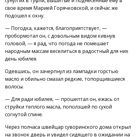
сунул их в туфли, вышитые и поднесенные ему в
свое время Марией Горячковской, и сейчас же
подошел к окну.
— Погодка, кажется, благоприятствует, —
пробормотал он, с довольным видом кивнув
головой, — я рад, что погода не помешает
народным массам веселиться в радостный для них
день юбилея.
Одевшись, он зачерпнул из лампадки горстью
масло и обильно смазал редкие, топорщившиеся
волосы.
— Для ради юбилея, — прошептал он, ежась от
струйки теплого масла, поползшей по сухой
согнутой спине.
Через полчаса швейцар суворинского дома открыл
на звонок дверь и увидел сидящего в ожидании на