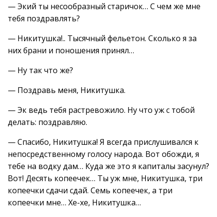
— Экий ты несообразный старичок… С чем же мне
тебя поздравлять?
— Никитушка!.. Тысячный фельетон. Сколько я за
них брани и поношения принял…
— Ну так что же?
— Поздравь меня, Никитушка.
— Эк ведь тебя растревожило. Ну что уж с тобой
делать: поздравляю.
— Спасибо, Никитушка! Я всегда прислушивался к
непосредственному голосу народа. Вот обожди, я
тебе на водку дам… Куда же это я капиталы засунул?
Вот! Десять копеечек… Ты уж мне, Никитушка, три
копеечки сдачи сдай. Семь копеечек, а три
копеечки мне… Хе-хе, Никитушка…