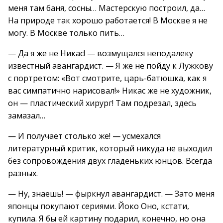
меня там баня, сосны… Мастерскую построил, да…
На природе так хорошо работается! В Москве я не
могу. В Москве только пить…
— Да я же не Никас! — возмущался неподалеку
известный авангардист. — Я же не пойду к Лужкову
с портретом: «Вот смотрите, царь-батюшка, как я
вас симпатично нарисовал!» Никас же не художник,
он — пластический хирург! Там подрезал, здесь
замазал…
— И получает столько же! — усмехался
литературный критик, который никуда не выходил
без сопровождения двух гладеньких юнцов. Всегда
разных.
— Ну, знаешь! — фыркнул авангардист. — Зато меня
японцы покупают сериями. Йоко Оно, кстати,
купила. Я бы ей картину подарил, конечно, но она