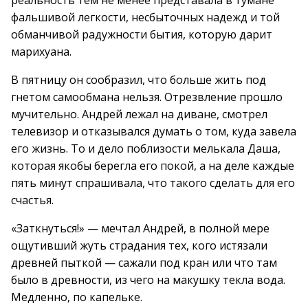
реальность тем не менее представала в тумане
фальшивой легкости, несбыточных надежд и той
обманчивой радужности бытия, которую дарит
марихуана.
В пятницу он сообразил, что больше жить под
гнетом самообмана нельзя. Отрезвление прошло
мучительно. Андрей лежал на диване, смотрел
телевизор и отказывался думать о том, куда завела
его жизнь. То и дело поблизости мелькала Даша,
которая якобы берегла его покой, а на деле каждые
пять минут спрашивала, что такого сделать для его
счастья.
«Заткнуться!» — мечтал Андрей, в полной мере
ощутивший жуть страдания тех, кого истязали
древней пыткой — сажали под кран или что там
было в древности, из чего на макушку текла вода.
Медленно, по капельке.