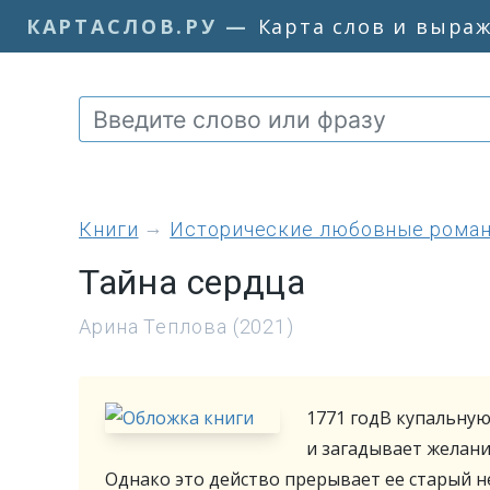
КАРТАСЛОВ.РУ
—
Карта слов и выра
книги
Исторические любовные рома
Тайна сердца
Арина Теплова (2021)
1771 годВ купальную
и загадывает желани
Однако это действо прерывает ее старый не