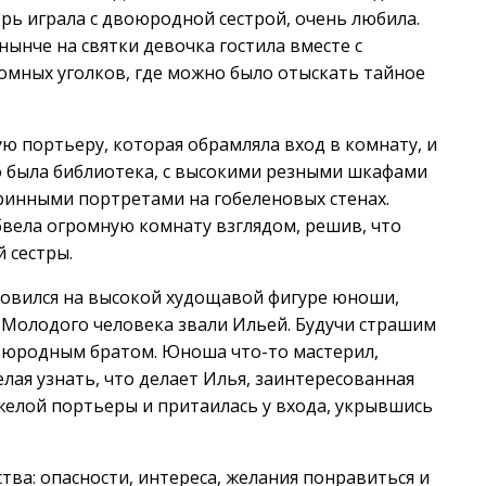
ерь играла с двоюродной сестрой, очень любила.
нынче на святки девочка гостила вместе с
омных уголков, где можно было отыскать тайное
 портьеру, которая обрамляла вход в комнату, и
о была библиотека, с высокими резными шкафами
ринными портретами на гобеленовых стенах.
бвела огромную комнату взглядом, решив, что
 сестры.
овился на высокой худощавой фигуре юноши,
. Молодого человека звали Ильей. Будучи страшим
оюродным братом. Юноша что-то мастерил,
лая узнать, что делает Илья, заинтересованная
желой портьеры и притаилась у входа, укрывшись
ва: опасности, интереса, желания понравиться и