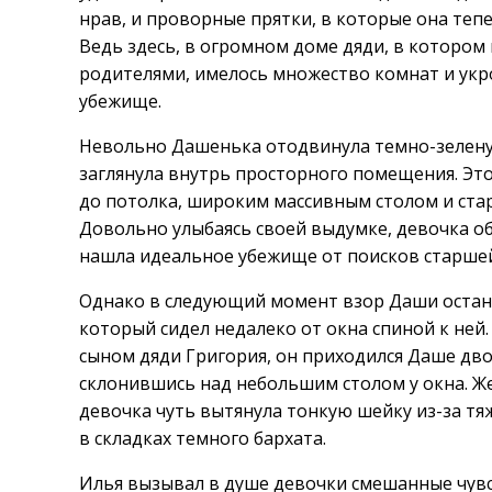
нрав, и проворные прятки, в которые она теп
Ведь здесь, в огромном доме дяди, в котором 
родителями, имелось множество комнат и укр
убежище.
Невольно Дашенька отодвинула темно-зеленую
заглянула внутрь просторного помещения. Эт
до потолка, широким массивным столом и ста
Довольно улыбаясь своей выдумке, девочка о
нашла идеальное убежище от поисков старшей
Однако в следующий момент взор Даши остан
который сидел недалеко от окна спиной к ней
сыном дяди Григория, он приходился Даше дв
склонившись над небольшим столом у окна. Же
девочка чуть вытянула тонкую шейку из-за тя
в складках темного бархата.
Илья вызывал в душе девочки смешанные чувст