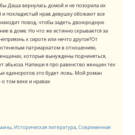
обы Даша вернулась домой и не позорила их
й и покладистый нрав девушку обожают все
о находит повод, чтобы задеть двоюродную
ние в доме. Но что же истинно скрывается за
еприязнь к сироте или нечто другое?От
акостенелым патриархатом в отношениях,
енщинах, которые вынуждены подчиняться,
нет абьюза. Напиши я про равенство женщин тех
ных единорогов это будет ложь. Мой роман
 о том веке и нравах
маны
,
Историческая литература
,
Современная