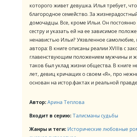
которого живет девушка. Илья требует, чт
благородное семейство. За жизнерадостны
домочадцы. Все, кроме Ильи. Он постоянн
сестру и указать ей на ее зависимое положе
ненавистью Ильи? Уязвленное самолюбие, н
автора: В книге описаны реалии XVIIIв с з
главенствующим положением мужчины и ж
таков был уклад жизни общества. В книге 
лет, девиц кричащих о своем «Я», про неж
основан на истор.фактах и реальной правде
Автор:
Арина Теплова
Входит в серию:
Талисманы судьбы
Жанры и теги:
Исторические любовные ро