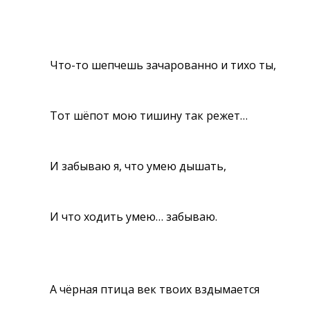
Что-то шепчешь зачарованно и тихо ты,
Тот шёпот мою тишину так режет…
И забываю я, что умею дышать,
И что ходить умею… забываю.
А чёрная птица век твоих вздымается