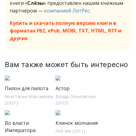
книги «
Слёзы
» предоставлен нашим книжным
партнёром —
компанией ЛитРес
.
Купить и скачать полную версию книги в
форматах FB2, ePub, MOBI, TXT, HTML, RTF и
других
Вам также может быть интересно
Пилон для пилота
Астор
Анастасия Максимова
Влада Ольховская
(2021)
(2023)
Во власти
Клинок молчания
Императора
Лэй Ми (2011)