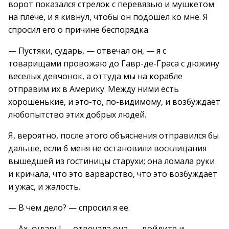
ворот показался стрелок с перевязью и мушкетом
на плече, и я кивнул, чтобы он подошел ко мне. Я
спросил его о причине беспорядка.
— Пустяки, сударь, — отвечал он, — я с
товарищами провожаю до Гавр-де-Граса с дюжину
веселых девчонок, а оттуда мы на корабле
отправим их в Америку. Между ними есть
хорошенькие, и это-то, по-видимому, и возбуждает
любопытство этих добрых людей.
Я, вероятно, после этого объяснения отправился бы
дальше, если б меня не остановили восклицания
вышедшей из гостиницы старухи; она ломала руки
и кричала, что это варварство, что это возбуждает
и ужас, и жалость.
— В чем дело? — спросил я ее.
— Ах, сударь! — отвечала она, — войдите и