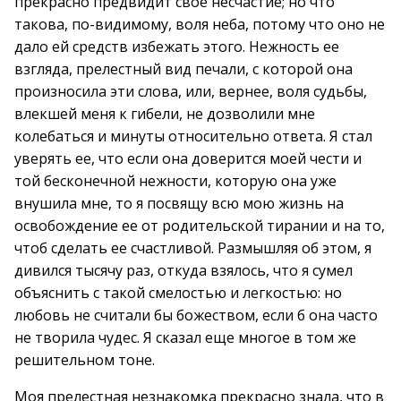
прекрасно предвидит свое несчастие; но что
такова, по-видимому, воля неба, потому что оно не
дало ей средств избежать этого. Нежность ее
взгляда, прелестный вид печали, с которой она
произносила эти слова, или, вернее, воля судьбы,
влекшей меня к гибели, не дозволили мне
колебаться и минуты относительно ответа. Я стал
уверять ее, что если она доверится моей чести и
той бесконечной нежности, которую она уже
внушила мне, то я посвящу всю мою жизнь на
освобождение ее от родительской тирании и на то,
чтоб сделать ее счастливой. Размышляя об этом, я
дивился тысячу раз, откуда взялось, что я сумел
объяснить с такой смелостью и легкостью: но
любовь не считали бы божеством, если б она часто
не творила чудес. Я сказал еще многое в том же
решительном тоне.
Моя прелестная незнакомка прекрасно знала, что в