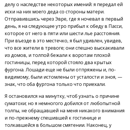
делу о наследстве некоторых имений: я передал ей
иски на них моего деда со стороны матери.
Отправившись через Эвре, где я ночевал в первый
день, я на следующее утро прибыл к обеду в Пасси,
которое от него в пяти или шести лье расстояния.
При въезде в это местечко, я был удивлен, увидев,
что все жители в тревоге; они спешно выскакивали
из домов, и толпой бежали к воротам плохой
гостиницы, перед которой стояло два крытых
фургона. Лошади еще не были отпряжены и, по-
видимому, были истомлены от усталости и зноя, —
знак, что оба фургона только что приехали.
Я остановился на минутку, чтоб узнать о причине
суматохи; но я немногого добился от любопытной
толпы, не обращавшей на меня никакого внимания
и по-прежнему спешившей к гостинице и
толкавшейся в большом смятении. Наконец, у