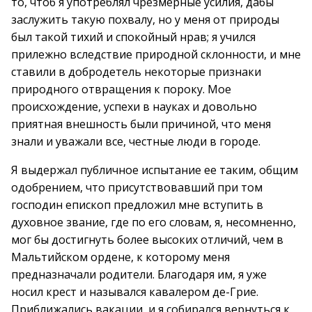
то, чтоб я употреблял чрезмерные усилия, дабы
заслужить такую похвалу, но у меня от природы
был такой тихий и спокойный нрав; я учился
прилежно вследствие природной склонности, и мне
ставили в добродетель некоторые признаки
природного отвращения к пороку. Мое
происхождение, успехи в науках и довольно
приятная внешность были причиной, что меня
знали и уважали все, честные люди в городе.
Я выдержал публичное испытание ее таким, общим
одобрением, что присутствовавший при том
господин епископ предложил мне вступить в
духовное звание, где по его словам, я, несомненно,
мог бы достигнуть более высоких отличий, чем в
Мальтийском ордене, к которому меня
предназначали родители. Благодаря им, я уже
носил крест и назывался кавалером де-Грие.
Приближались вакации, и я собирался вернуться к