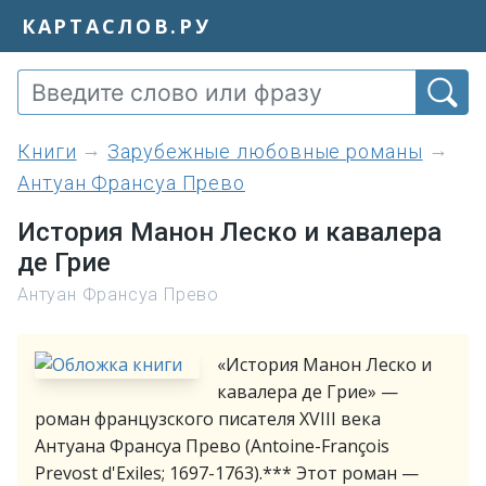
КАРТАСЛОВ.РУ
книги
Зарубежные любовные романы
Антуан Франсуа Прево
История Манон Леско и кавалера
де Грие
Антуан Франсуа Прево
«История Манон Леско и
кавалера де Грие» —
роман французского писателя XVIII века
Антуана Франсуа Прево (Antoine-François
Prevost d'Exiles; 1697-1763).*** Этот роман —