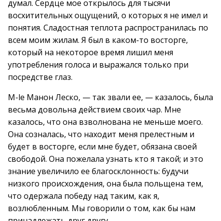
думал. Сердце мое открылось для тысячи
восхитительных ощущений, о которых я не имел и
понятия. Сладостная теплота распространилась по
всем моим жилам. Я был в каком-то восторге,
который на некоторое время лишил меня
употребления голоса и выражался только при
посредстве глаз.
М-le Манон Леско, — так звали ее, — казалось, была
весьма довольна действием своих чар. Мне
казалось, что она взволнована не меньше моего.
Она созналась, что находит меня прелестным и
будет в восторге, если мне будет, обязана своей
свободой. Она пожелала узнать кто я такой; и это
знание увеличило ее благосклонность: будучи
низкого происхождения, она была польщена тем,
что одержала победу над таким, как я,
возлюбленным. Мы говорили о том, как бы нам
принадлежать друг другу.