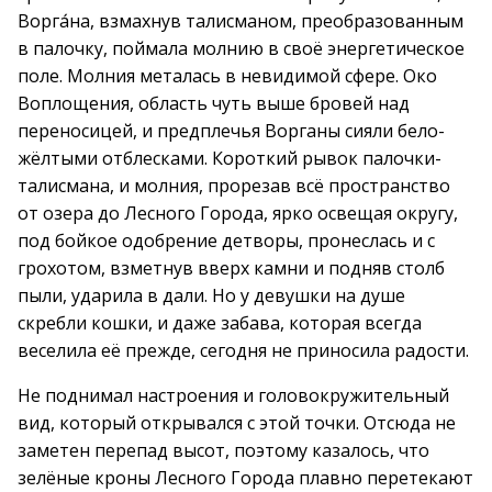
Ворга́на, взмахнув талисманом, преобразованным
в палочку, поймала молнию в своё энергетическое
поле. Молния металась в невидимой сфере. Око
Воплощения, область чуть выше бровей над
переносицей, и предплечья Ворганы сияли бело-
жёлтыми отблесками. Короткий рывок палочки-
талисмана, и молния, прорезав всё пространство
от озера до Лесного Города, ярко освещая округу,
под бойкое одобрение детворы, пронеслась и с
грохотом, взметнув вверх камни и подняв столб
пыли, ударила в дали. Но у девушки на душе
скребли кошки, и даже забава, которая всегда
веселила её прежде, сегодня не приносила радости.
Не поднимал настроения и головокружительный
вид, который открывался с этой точки. Отсюда не
заметен перепад высот, поэтому казалось, что
зелёные кроны Лесного Города плавно перетекают