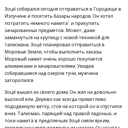
Зоце́ собирался сегодня отправиться в Городище в
Излучине и посетить базары народов. Он хотел
1
потратить немного намита
и прикупить
зачарованных предметов. Может, даже
замахнуться на крупицу с новой техникой для
талисмана. Зоце́ планировал отправиться в
Моровые Земли, чтобы выполнить заказы.
Моровый намит очень хорошо покупается
алхимиками и зачарователями. Увидев
собиравшиеся над озером тучи, мужчина
заторопился.
Зоце́ вышел из своего дома. Он жил на довольно
высокой ели. Дерево как всегда приветливо
пододвинуло ветку, стоя на которой он и спустился
вниз. Талисман, парящий над правой ладонью, и
токи намита в предплечьях Зоце́ сияли ярким,
переливающимся изумрудным цветом. Он сошёл с