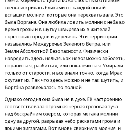
плечи. Кофейного цвета кожа с золотым отливом
слегка искрилась бликами от каждой новой
вспышки молнии, которые она перехватывала. Это
была Воргана. Она любила ловить молнии с неба во
время грозы и в шутку швыряла их в жителей
окрестных городов и деревень. Эти территории
назывались Междуречье Зелёного Ветра, или
Земли Абсолютной Безопасности. Физически
навредить здесь нельзя, как невозможно заболеть,
пораниться, разбиться, или покалечиться. Умирали
только от старости, и все знали точно, когда Мрак
окутает их. Так что здесь можно и не так шутить, и
Ворга́на развлекалась по полной.
Однако сегодня она была не в духе. Её настроению
соответствовала огромная чёрная грозовая туча
над бескрайним озером, которая метала молнии
одну за другой, разрывая небо раскатами грома и
яркими зигзагами. Вот вновь сверкнула молния, и