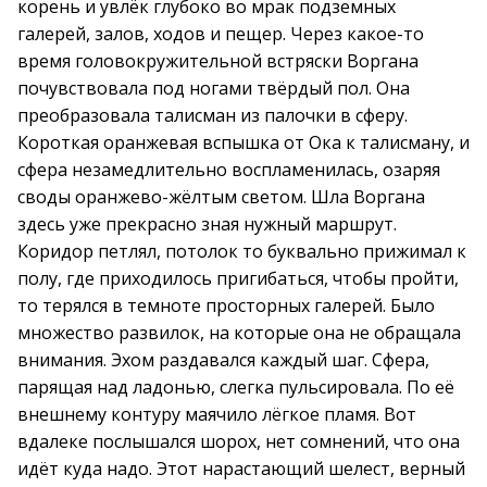
корень и увлёк глубоко во мрак подземных
галерей, залов, ходов и пещер. Через какое-то
время головокружительной встряски Воргана
почувствовала под ногами твёрдый пол. Она
преобразовала талисман из палочки в сферу.
Короткая оранжевая вспышка от Ока к талисману, и
сфера незамедлительно воспламенилась, озаряя
своды оранжево-жёлтым светом. Шла Воргана
здесь уже прекрасно зная нужный маршрут.
Коридор петлял, потолок то буквально прижимал к
полу, где приходилось пригибаться, чтобы пройти,
то терялся в темноте просторных галерей. Было
множество развилок, на которые она не обращала
внимания. Эхом раздавался каждый шаг. Сфера,
парящая над ладонью, слегка пульсировала. По её
внешнему контуру маячило лёгкое пламя. Вот
вдалеке послышался шорох, нет сомнений, что она
идёт куда надо. Этот нарастающий шелест, верный