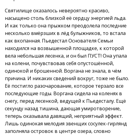
Святилище оказалось невероятно красиво,
насыщено столь близкой её сердцу энергией льда.
И как только она прыжком преодолела последние
несколько вмёрзших в лёд булыжников, то встала
как вкопанная. Пьедестал Основателя Семьи
находился на возвышенной площадке, к которой
вела небольшая лесенка, и он был ПУСТ! Она упала
на колени, почувствовав себя опустошённой,
одинокой и брошенной. Воргана не знала, в чём
причина. И никаких сведений вокруг, тоже не было.
Её постигло разочарование, которое терзало все
последующие годы. Воргана сидела на коленях в
снегу, перед лесенкой, ведущей к Пьедесталу. Ещё
секунду назад тишина, дающая умиротворение,
теперь оказывала давящий, неприятный эффект.
Лишь одинокая мелодия звенщих сосулек-гирлянд
заполняла островок в центре озера, словно