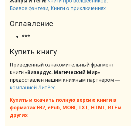
Жанры и теги:
Книги про волшебников
,
Боевое фэнтези
,
Книги о приключениях
Оглавление
***
Купить книгу
Приведённый ознакомительный фрагмент
книги «
Визардус. Магический Мир
»
предоставлен нашим книжным партнёром —
компанией ЛитРес
.
Купить и скачать полную версию книги в
форматах FB2, ePub, MOBI, TXT, HTML, RTF и
других