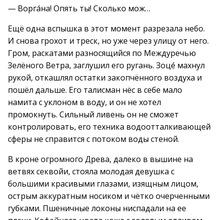
— Ворга́на! Опять ты! Сколько мож…
Ещё одна вспышка в этот момент разрезала небо.
И снова грохот и треск, но уже через улицу от него.
Гром, раскатами разносящийся по Междуречью
Зелёного Ветра, заглушил его ругань. Зоце́ махнул
рукой, откашлял остатки закопчённого воздуха и
пошёл дальше. Его талисман нёс в себе мало
намита с уклоном в воду, и он не хотел
промокнуть. Сильный ливень он не сможет
контролировать, его техника водоотталкивающей
сферы не справится с потоком воды стеной.
В кроне огромного Древа, далеко в вышине на
ветвях секвойи, стояла молодая девушка с
большими красивыми глазами, изящным лицом,
острым аккуратным носиком и чётко очерченными
губками. Пшеничные локоны ниспадали на ее