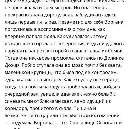
Долинку Дождя. Потеряться здесь легко, видимость
не превышала и трёх метров. Но она теперь
прекрасно знала дорогу, ведь заблудилась здесь
лишь первые пять раз. Незаметно для себя Воргана
погрузилась в воспоминания о том дне, как
впервые попала сюда. Как удивлялась этому
дождю, как сгорала от нетерпения, ведь ей удалось
нарушить запрет, который создала Глава их Семьи.
Тогда она насквозь промокла, скитаясь по Долинке
Дождя. Робко ступала она во мрак почти без света,
маленькой крупицы, что была под её контролем,
едва хватило на искорку. Как ёкнуло у неё сердце,
когда она почти на ощупь пробиралась и, войдя в
очередной зал, увидела вдалеке снежно белый с
синеватыми отблесками свет, явно идущий из
коридора, пробитого в скале. Тишина и
безмятежность царили там. «Без всяких сомнений,
— подумала Воргана, — это Святилище Основателя