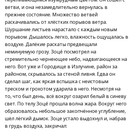
ветви, и она незамедлительно вернулась в
прежнее состояние. Множество ветвей
раскачивались от хлёстких порывов ветра.
Шуршание листьев нарастало с каждым новым
порывом. Дышалось легко, влажность ощущалась в
воздухе. Далёкие раскаты предвещали
неминуемую грозу. Зоце́ посмотрел на
стремительно чернеющее небо, надвигающееся на
него. Вот уже и Городище в Излучине, район за
районом, скрывалось за стеной ливня. Едва он
сделал шаг, как яркая вспышка с неистовым
треском и грохотом ударила в него. Несмотря на
то, что был день, всё вокруг озарил белый в синеву
свет. По телу Зоце́ прошла волна жара. Вокруг него
образовалось небольшое закопчённое углубление,
шёл лёгкий дымок. Зоце устало выдохнул и, набрав
в грудь воздуха, закричал: