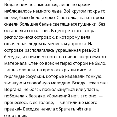
Вода в нём не замёрзшая, лишь по краям
наблюдалось немного льда. Всё кругом покрыто
инеем, было бело и ярко. С потолка, на котором
сидели большие белые светящиеся пушинки, без
остановки сыпал снег. В центре этого озера
расположился островок, к которому вела
схваченная льдом каменистая дорожка. На
островке располагалась украшенная резьбой
беседка, из неизвестного, но очень энергоёмкого
материала. Стен со всех четырёх сторон не было,
лишь колонны, на кромках крыши висели
гирлянды-сосульки, которые издавали тонкую,
звонкую и спокойную мелодию. Всюду лежал снег.
Воргана, не боясь поскользнуться или упасть,
побежала к беседке. «Сомнений нет, это оно, —
пронеслось в её голове, — Святилище моего
предка!» Беседка начала обретать чёткие
очертания.