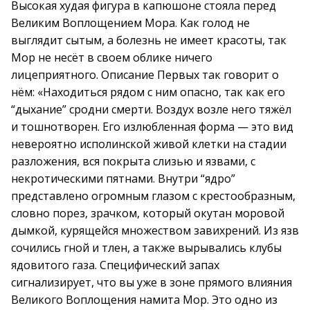
Высокая худая фигура в капюшоне стояла перед
Великим Воплощением Мора. Как голод не
выглядит сытым, а болезнь не имеет красоты, так
Мор не несёт в своем облике ничего
лицеприятного. Описание Первых так говорит о
нём: «Находиться рядом с ним опасно, так как его
“дыхание” сродни смерти. Воздух возле него тяжёл
и тошнотворен. Его излюбленная форма — это вид
невероятно исполинской живой клетки на стадии
разложения, вся покрыта слизью и язвами, с
некротическими пятнами. Внутри “ядро”
представлено огромным глазом с крестообразным,
словно порез, зрачком, который окутан моровой
дымкой, курящейся множеством завихрений. Из язв
сочились гной и тлен, а также вырывались клубы
ядовитого газа. Специфический запах
сигнализирует, что вы уже в зоне прямого влияния
Великого Воплощения намита Мор. Это одно из