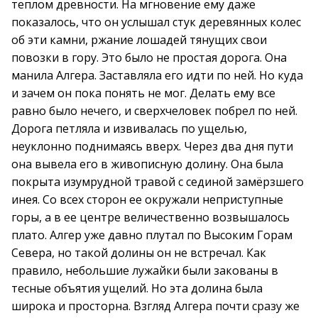
теплом древности. На мгновение ему даже
показалось, что он услышал стук деревянных колес
об эти камни, ржание лошадей тянущих свои
повозки в гору. Это было не простая дорога. Она
манила Алгера. Заставляла его идти по ней. Но куда
и зачем он пока понять не мог. Делать ему все
равно было нечего, и сверхчеловек побрел по ней.
Дорога петляла и извивалась по ущелью,
неуклонно поднимаясь вверх. Через два дня пути
она вывела его в живописную долину. Она была
покрыта изумрудной травой с сединой замёрзшего
инея. Со всех сторон ее окружали неприступные
горы, а в ее центре величественно возвышалось
плато. Алгер уже давно плутал по Высоким Горам
Севера, но такой долины он не встречал. Как
правило, небольшие лужайки были закованы в
тесные объятия ущелий. Но эта долина была
широка и просторна. Взгляд Алгера почти сразу же