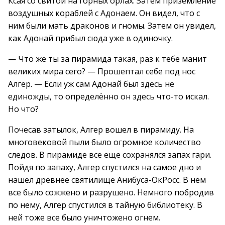
Ксая со свитой на горных орлах. Затем приземление
воздушных кораблей с Адонаем. Он видел, что с
ним были мать драконов и гномы. Затем он увидел,
как Адонай прибыл сюда уже в одиночку.
— Что же ты за пирамида такая, раз к тебе манит
великих мира сего? — Прошептал себе под нос
Алгер. — Если уж сам Адонай был здесь не
единожды, то определённо он здесь что-то искал.
Но что?
Почесав затылок, Алгер вошел в пирамиду. На
многовековой пыли было огромное количество
следов. В пирамиде все еще сохранялся запах гари.
Пойдя по запаху, Алгер спустился на самое дно и
нашел древнее святилище Анибуса-ОкРосс. В нем
все было сожжено и разрушено. Немного побродив
по нему, Алгер спустился в тайную библиотеку. В
ней тоже все было уничтожено огнем.