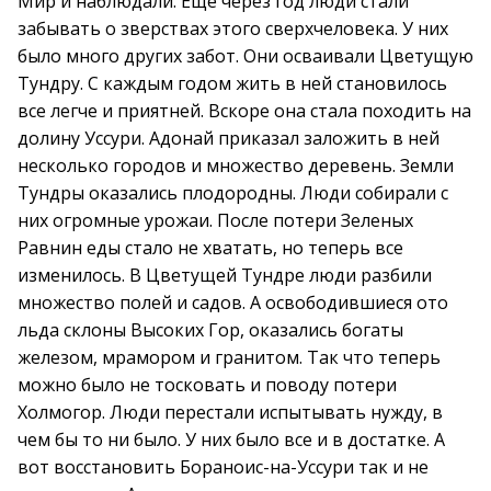
Мир и наблюдали. Еще через год люди стали
забывать о зверствах этого сверхчеловека. У них
было много других забот. Они осваивали Цветущую
Тундру. С каждым годом жить в ней становилось
все легче и приятней. Вскоре она стала походить на
долину Уссури. Адонай приказал заложить в ней
несколько городов и множество деревень. Земли
Тундры оказались плодородны. Люди собирали с
них огромные урожаи. После потери Зеленых
Равнин еды стало не хватать, но теперь все
изменилось. В Цветущей Тундре люди разбили
множество полей и садов. А освободившиеся ото
льда склоны Высоких Гор, оказались богаты
железом, мрамором и гранитом. Так что теперь
можно было не тосковать и поводу потери
Холмогор. Люди перестали испытывать нужду, в
чем бы то ни было. У них было все и в достатке. А
вот восстановить Бораноис-на-Уссури так и не