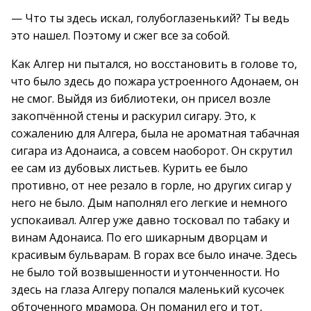
— Что ты здесь искал, голубоглазенький? Ты ведь
это нашел. Поэтому и сжег все за собой.
Как Алгер ни пытался, но восстановить в голове то,
что было здесь до пожара устроенного Адонаем, он
не смог. Выйдя из библиотеки, он присел возле
закопчённой стены и раскурил сигару. Это, к
сожалению для Алгера, была не ароматная табачная
сигара из Адонаиса, а совсем наоборот. Он скрутил
ее сам из дубовых листьев. Курить ее было
противно, от нее резало в горле, но других сигар у
него не было. Дым наполнял его легкие и немного
успокаивал. Алгер уже давно тосковал по табаку и
винам Адонаиса. По его шикарным дворцам и
красивым бульварам. В горах все было иначе. Здесь
не было той возвышенности и утонченности. Но
здесь на глаза Алгеру попался маленький кусочек
обточенного мрамора. Он поманил его и тот,