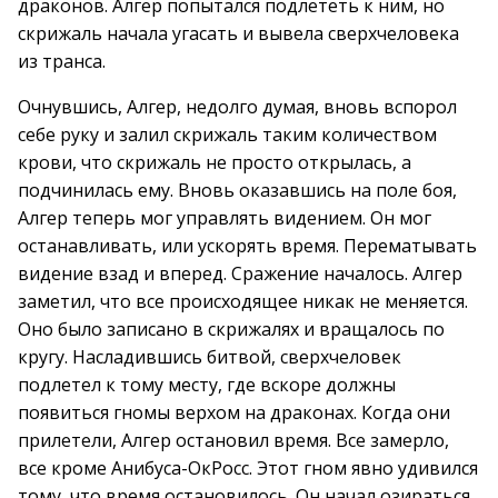
драконов. Алгер попытался подлететь к ним, но
скрижаль начала угасать и вывела сверхчеловека
из транса.
Очнувшись, Алгер, недолго думая, вновь вспорол
себе руку и залил скрижаль таким количеством
крови, что скрижаль не просто открылась, а
подчинилась ему. Вновь оказавшись на поле боя,
Алгер теперь мог управлять видением. Он мог
останавливать, или ускорять время. Перематывать
видение взад и вперед. Сражение началось. Алгер
заметил, что все происходящее никак не меняется.
Оно было записано в скрижалях и вращалось по
кругу. Насладившись битвой, сверхчеловек
подлетел к тому месту, где вскоре должны
появиться гномы верхом на драконах. Когда они
прилетели, Алгер остановил время. Все замерло,
все кроме Анибуса-ОкРосс. Этот гном явно удивился
тому, что время остановилось. Он начал озираться