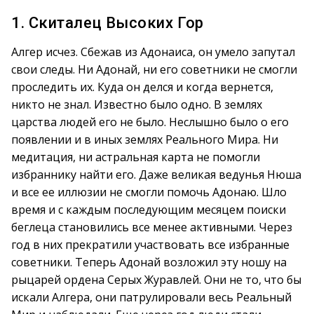
1. Скиталец Высоких Гор
Алгер исчез. Сбежав из Адонаиса, он умело запутал
свои следы. Ни Адонай, ни его советники не смогли
проследить их. Куда он делся и когда вернется,
никто не знал. Известно было одно. В землях
царства людей его не было. Неслышно было о его
появлении и в иных землях Реального Мира. Ни
медитация, ни астральная карта не помогли
избраннику найти его. Даже великая ведунья Нюша
и все ее иллюзии не смогли помочь Адонаю. Шло
время и с каждым последующим месяцем поиски
беглеца становились все менее активными. Через
год в них прекратили участвовать все избранные
советники. Теперь Адонай возложил эту ношу на
рыцарей ордена Серых Журавлей. Они не то, что бы
искали Алгера, они патрулировали весь Реальный