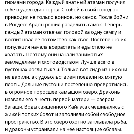
гномами города. Каждый знатный атаман получил
себе в удел один город. С собой в свой город он
приводил не только воинов, но самок. После бойни
в Рогдесе Ардон решил разделить самок. Теперь
каждый атаман отвечал головой за одну самку и
воспитывал ее потомство как свое. Постепенно их
популяция начала возрастать и еды стало не
хватать. Поэтому они начали заниматься
земледелием и скотоводством. Лучше всего в
пустошах росли тыквы. Только вот сидр из них они
не варили, а с удовольствием поедали их мягкую
плоть. Дальние пустоши постепенно превратились
в огромное поросшее камышом озеро. Драконы
назвали его в честь первой матери — озером
Загаши. Воды священного Кайласа смешивались с
жижей топких болот и заполняли собой свободное
пространство. В это озеро охотно заплывала рыба,
и драконы устраивали на нее настоящие облавы.