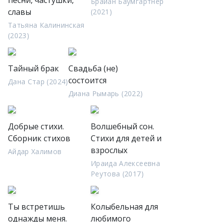
песни, частушки,
Брайан Баумгартнер
славы
(2021)
Татьяна Калининская
(2023)
Тайный брак
Свадьба (не)
состоится
Дана Стар (2024)
Диана Рымарь (2022)
Добрые стихи.
Волшебный сон.
Сборник стихов
Стихи для детей и
взрослых
Айдар Халимов
Ираида Алексеевна
Реутова (2017)
Ты встретишь
Колыбельная для
однажды меня.
любимого