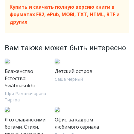
Купить и скачать полную версию книги в
форматах FB2, ePub, MOBI, TXT, HTML, RTF и
других
Вам также может быть интересно
Блаженство
Детский остров
Естества:
Саша Чёрный
Swātmasukhi
Шри Раманачарана
Тиртха
Я со славянскими
Офис: за кадром
богами. Стихи,
любимого сериала