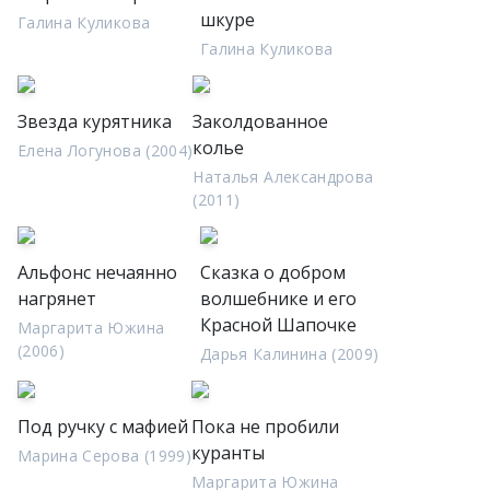
шкуре
Галина Куликова
Галина Куликова
Звезда курятника
Заколдованное
колье
Елена Логунова (2004)
Наталья Александрова
(2011)
Альфонс нечаянно
Сказка о добром
нагрянет
волшебнике и его
Красной Шапочке
Маргарита Южина
(2006)
Дарья Калинина (2009)
Под ручку с мафией
Пока не пробили
куранты
Марина Серова (1999)
Маргарита Южина