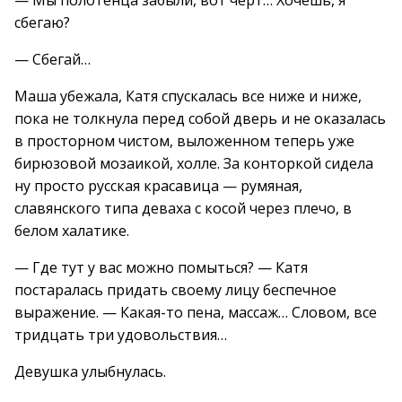
— Мы полотенца забыли, вот черт… Хочешь, я
сбегаю?
— Сбегай…
Маша убежала, Катя спускалась все ниже и ниже,
пока не толкнула перед собой дверь и не оказалась
в просторном чистом, выложенном теперь уже
бирюзовой мозаикой, холле. За конторкой сидела
ну просто русская красавица — румяная,
славянского типа деваха с косой через плечо, в
белом халатике.
— Где тут у вас можно помыться? — Катя
постаралась придать своему лицу беспечное
выражение. — Какая-то пена, массаж… Словом, все
тридцать три удовольствия…
Девушка улыбнулась.