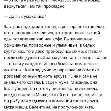
— Утро, а я уже устала… Может, обратно в номер
вернуться? Там так прохладно…
— Да ты с ума сошла?
Завтрак подходил к концу, в ресторане оставалось
всего несколько человек, которые после сытной
еды потягивали чай или кофе. Вышколенные
официанты, проворные и улыбчивые, в белых
курточках, то и дело проносились мимо, оставляя
после себя душистый запах дешевого геля для волос
— почти у каждого волосы были напомажены и
уложены… Катя задумчиво нарезала на ломтики
розовый сочный ломоть арбуза… Она и сама не
знала, чего хотела. В своем муже, Михаиле, она
была уверена, а потому нисколько не лукавила,
когда говорила Маше, что ей все равно, ловит ли
он рыбу или отдыхает в компании своего друга,
мужа Маши, Валентина, на прогулочной яхте,