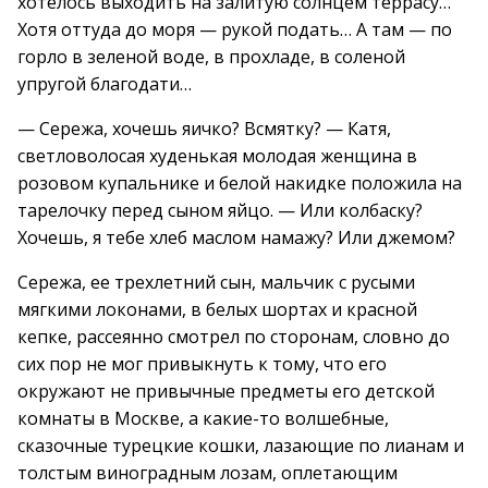
хотелось выходить на залитую солнцем террасу…
Хотя оттуда до моря — рукой подать… А там — по
горло в зеленой воде, в прохладе, в соленой
упругой благодати…
— Сережа, хочешь яичко? Всмятку? — Катя,
светловолосая худенькая молодая женщина в
розовом купальнике и белой накидке положила на
тарелочку перед сыном яйцо. — Или колбаску?
Хочешь, я тебе хлеб маслом намажу? Или джемом?
Сережа, ее трехлетний сын, мальчик с русыми
мягкими локонами, в белых шортах и красной
кепке, рассеянно смотрел по сторонам, словно до
сих пор не мог привыкнуть к тому, что его
окружают не привычные предметы его детской
комнаты в Москве, а какие-то волшебные,
сказочные турецкие кошки, лазающие по лианам и
толстым виноградным лозам, оплетающим