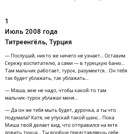
1
Июль 2008 года
Титреенгёль, Турция
— Послушай, никто же ничего не узнает… Оставим
Сережу воспитателю, а сами — в турецкую баню…
Там мальчик работает, турок, разумеется… Он тебя
так будет ублажать, так ублажать…
— Маша, мне не надо, чтобы какой-то там
мальчик-турок ублажал меня…
— Да он же тебя мыть будет, дурочка, а ты что
подумала? Катя, не упускай такой шанс… Пока
Миша твой делает вид, что отправился на яхте
ловить тунца… Ты вообще представляешь себе,