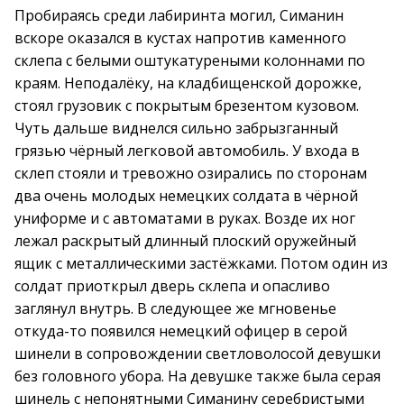
Пробираясь среди лабиринта могил, Симанин
вскоре оказался в кустах напротив каменного
склепа с белыми оштукатуреными колоннами по
краям. Неподалёку, на кладбищенской дорожке,
стоял грузовик с покрытым брезентом кузовом.
Чуть дальше виднелся сильно забрызганный
грязью чёрный легковой автомобиль. У входа в
склеп стояли и тревожно озирались по сторонам
два очень молодых немецких солдата в чёрной
униформе и с автоматами в руках. Возде их ног
лежал раскрытый длинный плоский оружейный
ящик с металлическими застёжками. Потом один из
солдат приоткрыл дверь склепа и опасливо
заглянул внутрь. В следующее же мгновенье
откуда-то появился немецкий офицер в серой
шинели в сопровождении светловолосой девушки
без головного убора. На девушке также была серая
шинель с непонятными Симанину серебристыми