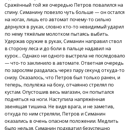
Сражённый той же очередью Петров повалился на
спину. Симанину повезло чуть больше — он остался
на ногах, лишь его автомат почему-то сильно
дёрнулся в руках, словно кто-то невидимый ударил
по нему тяжёлым молотком пытаясь выбить.
Удержав оружие в руках, Симанин направил ствол
в сторону леса и до боли в пальце надавил на
курок… Однако ни одного выстрела не последовало
— что-то заклинило в автомате. Ответная очередь
по зарослям раздалась через пару секунд откуда-то
снизу. Оказалось, что Петров был только ранен, и
теперь, полулёжа на боку, отчаянно стрелял по
кустам. Опустошив весь магазин, он попытался
подняться на ноги. Наступила напряжённая
звенящая тишина. Не видя врага, и не заметив,
откуда по ним стреляли, Петров и Симанин
оказались в очень опасном положении. Медлить
было нельзя. Симанин подхватил безуспешно