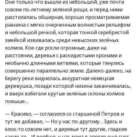
Они только что вышли из небольшой, уже почти
совсем по-летнему зелёной рощи, и перед ними
расстилалась обширная, хорошо просматриваемая
равнина с мягко очерченным волнистым рельефом
и небольшой речкой, которая тонкой серебристой
змейкой извивалась среди невысоких зелёных
холмов. Кое-где росли огромные, даже на
расстоянии, деревья с раскидистыми кронами и
необычно длинными ветвями, которые тянулись
совершенно параллельно земле. Далеко-далеко, на
берегу реки виднелась аккуратная немецкая
деревушка, позади которой низина заканчивалась,
и вверх взбегали крутые зелёные склоны холмов
повыше…
— Красиво, — согласился со старшиной Петров и
тут же добавил, — Но у нас по-другому… Здесь и
ёлок-то совсем нет, и деревья тут другие, гладкие
какие-то… И вообще, у нас дома в апреле ещё снег