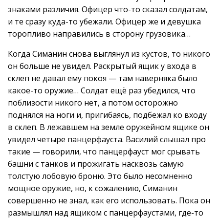
знаками различия. Офицер что-то сказал солдатам,
и те сразу куда-то убежали. Офицер же и девушка
торопливо направились в сторону грузовика…
Когда Симанин снова выглянул из кустов, то никого
он больше не увидел. Раскрытый ящик у входа в
склеп не давал ему покоя — там наверняка было
какое-то оружие… Солдат ещё раз убедился, что
поблизости никого нет, а потом осторожно
поднялся на ноги и, пригибаясь, подбежал ко входу
в склеп. В лежавшем на земле оружейном ящике он
увидел четыре панцерфауста. Василий слышал про
такие — говорили, что панцерфауст мог срывать
башни с танков и прожигать насквозь самую
толстую лобовую броню. Это было несомненно
мощное оружие, но, к сожалению, Симанин
совершенно не знал, как его использовать. Пока он
размышлял над ящиком с панцерфаустами, где-то