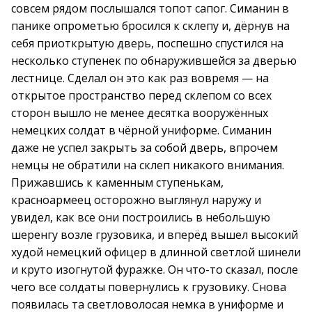
совсем рядом послышался топот сапог. Симанин в
панике опрометью бросился к склепу и, дёрнув на
себя приоткрытую дверь, поспешно спустился на
несколько ступенек по обнаружившейся за дверью
лестнице. Сделал он это как раз вовремя — на
открытое пространство перед склепом со всех
сторон вышло не менее десятка вооружённых
немецких солдат в чёрной униформе. Симанин
даже не успел закрыть за собой дверь, впрочем
немцы не обратили на склеп никакого внимания.
Прижавшись к каменным ступенькам,
красноармеец осторожно выглянул наружу и
увидел, как все они построились в небольшую
шеренгу возле грузовика, и вперёд вышел высокий
худой немецкий офицер в длинной светлой шинели
и круто изогнутой фуражке. Он что-то сказал, после
чего все солдаты повернулись к грузовику. Снова
появилась та светловолосая немка в униформе и