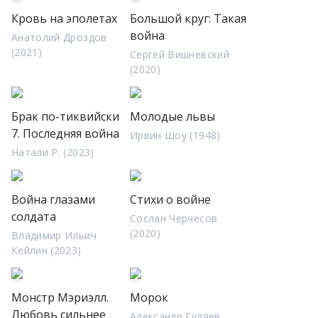
Кровь на эполетах
Большой круг: Такая
война
Анатолий Дроздов
(2021)
Сергей Вишневский
(2020)
Брак по-тиквийски
Молодые львы
7. Последняя война
Ирвин Шоу (1948)
Натали Р. (2023)
Война глазами
Стихи о войне
солдата
Сослан Черчесов
(2020)
Владимир Ильич
Кейлин (2023)
Монстр Мэриэлл.
Морок
Любовь сильнее
Александр Гуляев