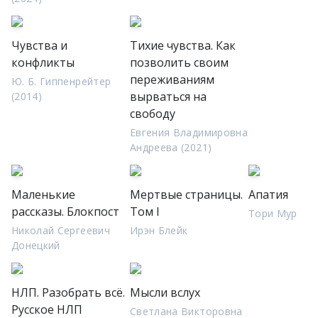
Чувства и
Тихие чувства. Как
конфликты
позволить своим
переживаниям
Ю. Б. Гиппенрейтер
вырваться на
(2014)
свободу
Евгения Владимировна
Андреева (2021)
Маленькие
Мертвые страницы.
Апатия
рассказы. Блокпост
Том I
Тори Мур
Николай Сергеевич
Ирэн Блейк
Донецкий
НЛП. Разобрать всё.
Мысли вслух
Русское НЛП
Светлана Викторовна