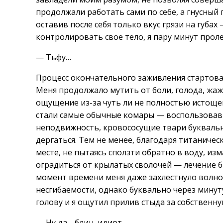
продолжали работать сами по себе, а гнусный
оставив после себя только вкус грязи на губа
контролировать свое тело, я пару минут проле
— Тьфу…
Процесс окончательного заживления стартовал
Меня продолжало мутить от боли, голода, жаж
ощущение из-за чуть ли не полностью истоще
стали самые обычные комары — воспользовавш
неподвижность, кровососущие твари буквально
дергаться. Тем не менее, благодаря титаниче
месте, не пытаясь сползти обратно в воду, и
оградиться от крылатых сволочей — лечение б
момент времени меня даже захлестнуло волно
несгибаемости, однако буквально через мину
голову и я ощутил прилив стыда за собственн
— Ну да… блин, идиот…