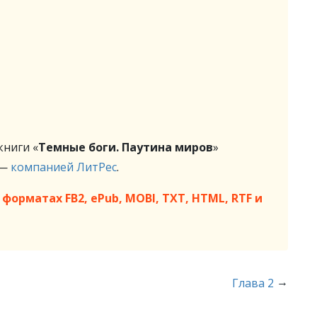
ниги «
Темные боги. Паутина миров
»
 —
компанией ЛитРес
.
форматах FB2, ePub, MOBI, TXT, HTML, RTF и
→
Глава 2