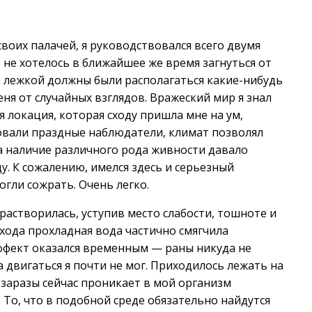
воих палачей, я руководствовался всего двумя
не хотелось в ближайшее же время загнуться от
ей лежкой должны были располагаться какие-нибудь
ня от случайных взглядов. Вражеский мир я знал
 локация, которая сходу пришла мне на ум,
вовали праздные наблюдатели, климат позволял
а наличие различного рода живности давало
у. К сожалению, имелся здесь и серьезный
огли сожрать. Очень легко.
астворилась, уступив место слабости, тошноте и
хода прохладная вода частично смягчила
ффект оказался временным — раны никуда не
а двигаться я почти не мог. Приходилось лежать на
 заразы сейчас проникает в мой организм
 То, что в подобной среде обязательно найдутся