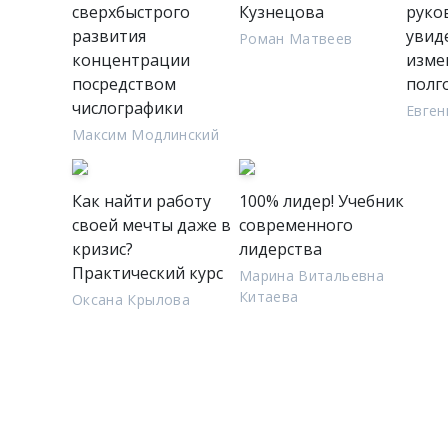
сверхбыстрого
Кузнецова
руко
развития
увид
Роман Матвеев
концентрации
изме
посредством
полг
числографики
Евген
Максим Модлинский
Как найти работу
100% лидер! Учебник
своей мечты даже в
современного
кризис?
лидерства
Практический курс
Марина Витальевна
Китаева
Оксана Крылова