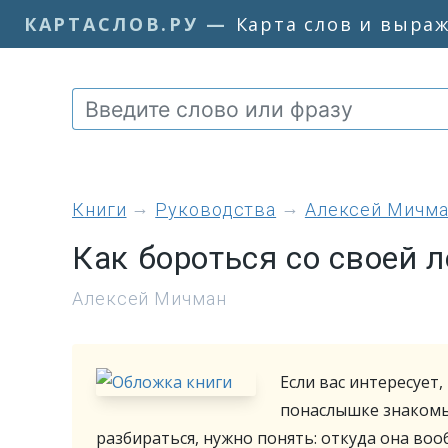
КАРТАСЛОВ.РУ
—
Карта слов и выра
книги
Руководства
Алексей Мичм
Как бороться со своей 
Алексей Мичман
Если вас интересует,
понаслышке знакомы 
разбираться, нужно понять: откуда она воо