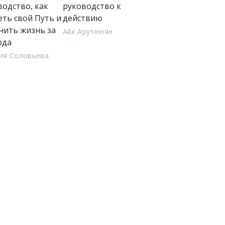
водство, как
руководство к
еть свой Путь и
действию
нить жизнь за
Айк Арутюнян
ода
ия Соловьева