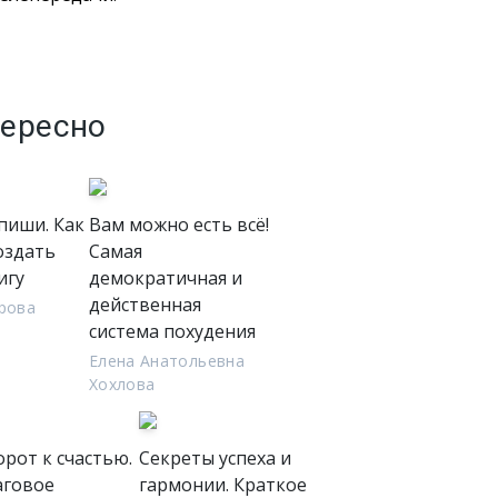
тересно
пиши. Как
Вам можно есть всё!
оздать
Самая
игу
демократичная и
действенная
рова
система похудения
Елена Анатольевна
Хохлова
орот к счастью.
Секреты успеха и
говое
гармонии. Краткое