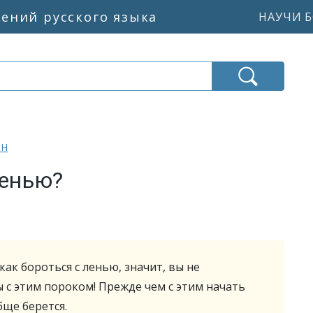
жений русского языка
НАУЧИ Б
ан
ленью?
 как бороться с ленью, значит, вы не
с этим пороком! Прежде чем с этим начать
бще берется.