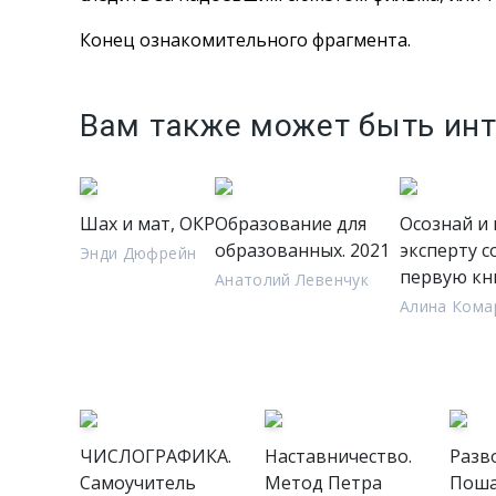
Конец ознакомительного фрагмента.
Вам также может быть ин
Шах и мат, ОКР
Образование для
Осознай и 
образованных. 2021
эксперту с
Энди Дюфрейн
первую кн
Анатолий Левенчук
Алина Кома
ЧИСЛОГРАФИКА.
Наставничество.
Разв
Самоучитель
Метод Петра
Поша