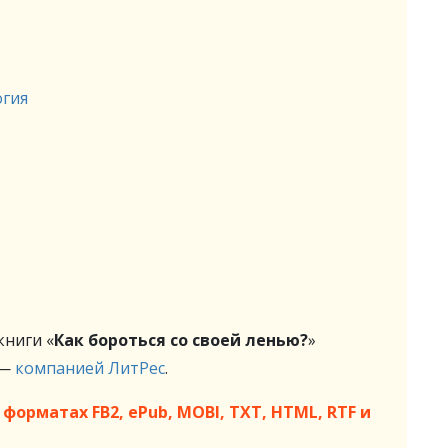
огия
ниги «
Как бороться со своей ленью?
»
 —
компанией ЛитРес
.
форматах FB2, ePub, MOBI, TXT, HTML, RTF и