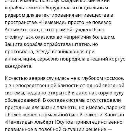
стоит. Именно поэтому каждый космический
корабль землян оборудовался специальным
радаром для детектирования антивещества в
пространстве. «Немезиде» просто не повезло.
Антиметеорит, с которым ей суждено было
столкнуться, оказался до неприличия большим.
Защита корабля отработала штатно, но
протоволна, всегда возникающая при
аннигиляции, серьёзно повредила внешний корпус
звездолёта.
К счастью авария случилась не в глубоком космосе,
а в непосредственной близости от одной звёздной
системы, недавно открытой и даже на скорую руку
обследованной. В составе системы отсутствовали
пригодные для жизни планеты, но имелась парочка
с более-менее нормальной силой тяжести. Капитан
«Немезиды» Альберт Юсупов принял единственно
правильное в подобной ситуации решение —