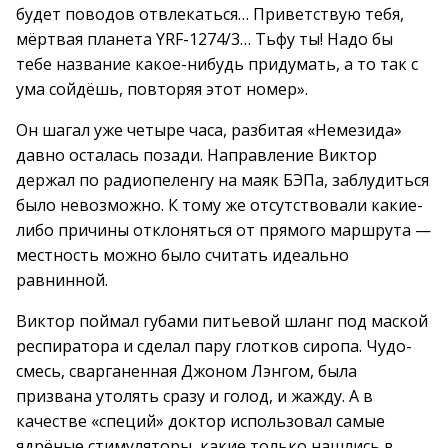
будет поводов отвлекаться… Приветствую тебя,
мёртвая планета YRF-1274/3… Тьфу ты! Надо бы
тебе название какое-нибудь придумать, а то так с
ума сойдёшь, повторяя этот номер».
Он шагал уже четыре часа, разбитая «Немезида»
давно осталась позади. Направление Виктор
держал по радиопеленгу на маяк БЭПа, заблудиться
было невозможно. К тому же отсутствовали какие-
либо причины отклоняться от прямого маршрута —
местность можно было считать идеально
равнинной.
Виктор поймал губами питьевой шланг под маской
респиратора и сделал пару глотков сиропа. Чудо-
смесь, сварганенная Джоном Лэнгом, была
призвана утолять сразу и голод, и жажду. А в
качестве «специй» доктор использовал самые
ядрёные стимуляторы, какие только нашлись в