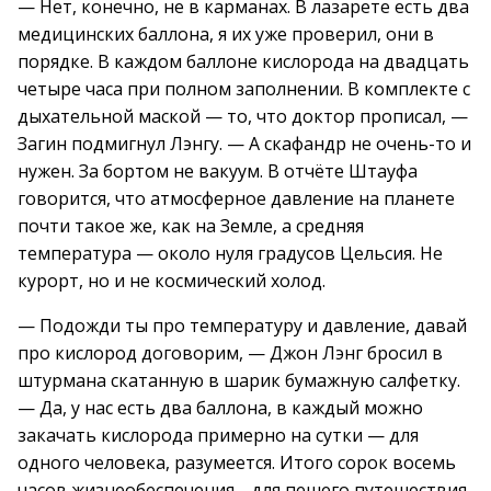
— Нет, конечно, не в карманах. В лазарете есть два
медицинских баллона, я их уже проверил, они в
порядке. В каждом баллоне кислорода на двадцать
четыре часа при полном заполнении. В комплекте с
дыхательной маской — то, что доктор прописал, —
Загин подмигнул Лэнгу. — А скафандр не очень-то и
нужен. За бортом не вакуум. В отчёте Штауфа
говорится, что атмосферное давление на планете
почти такое же, как на Земле, а средняя
температура — около нуля градусов Цельсия. Не
курорт, но и не космический холод.
— Подожди ты про температуру и давление, давай
про кислород договорим, — Джон Лэнг бросил в
штурмана скатанную в шарик бумажную салфетку.
— Да, у нас есть два баллона, в каждый можно
закачать кислорода примерно на сутки — для
одного человека, разумеется. Итого сорок восемь
часов жизнеобеспечения… для пешего путешествия