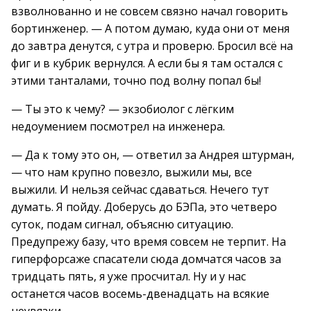
взволнованно и не совсем связно начал говорить
бортинженер. — А потом думаю, куда они от меня
до завтра денутся, с утра и проверю. Бросил всё на
фиг и в кубрик вернулся. А если бы я там остался с
этими танталами, точно под волну попал бы!
— Ты это к чему? — экзобиолог с лёгким
недоумением посмотрел на инженера.
— Да к тому это он, — ответил за Андрея штурман,
— что нам крупно повезло, выжили мы, все
выжили. И нельзя сейчас сдаваться. Нечего тут
думать. Я пойду. Доберусь до БЭПа, это четверо
суток, подам сигнал, объясню ситуацию.
Предупрежу базу, что время совсем не терпит. На
гиперфорсаже спасатели сюда домчатся часов за
тридцать пять, я уже просчитал. Ну и у нас
останется часов восемь-двенадцать на всякие