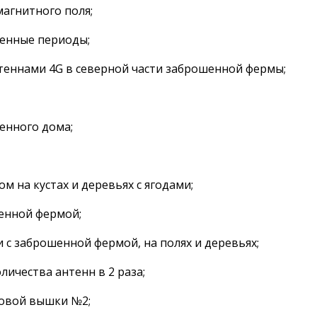
агнитного поля;
менные периоды;
антеннами 4G в северной части заброшенной фермы;
шенного дома;
м на кустах и деревьях с ягодами;
шенной фермой;
 с заброшенной фермой, на полях и деревьях;
личества антенн в 2 раза;
новой вышки №2;