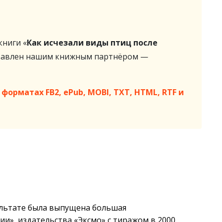
ниги «
Как исчезали виды птиц после
тавлен нашим книжным партнёром —
форматах FB2, ePub, MOBI, TXT, HTML, RTF и
ультате была выпущена большая
и», издательства «Эксмо» с тиражом в 2000