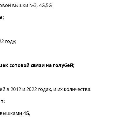
новой вышки №3, 4G,5G;
е;
2 году;
ек сотовой связи на голубей;
й в 2012 и 2022 годах, и их количества.
т:
 вышками 4G,