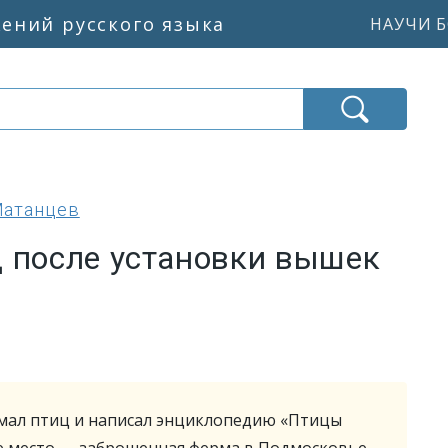
жений русского языка
НАУЧИ Б
Матанцев
ц после установки вышек
имал птиц и написал энциклопедию «Птицы