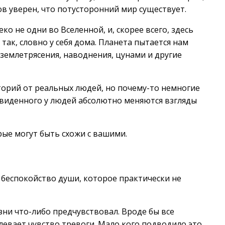
ов уверен, что потусторонний мир существует.
ко не одни во Вселенной, и, скорее всего, здесь
так, словно у себя дома. Планета пытается нам
я землетрясения, наводнения, цунами и другие
торий от реальных людей, но почему-то немногие
 увиденного у людей абсолютно меняются взгляды
ые могут быть схожи с вашими.
беспокойство души, которое практически не
зни что-либо предчувствовал. Вроде бы все
левает чувство тревоги. Мало кого подводило это