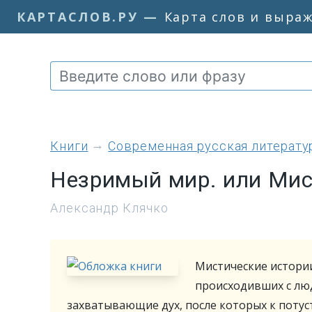
КАРТАСЛОВ.РУ
—
Карта слов и выра
книги
Современная русская литерату
Незримый мир. или Мис
Александр Клячко
Мистические истории
происходивших с лю
захватывающие дух, после которых к потус