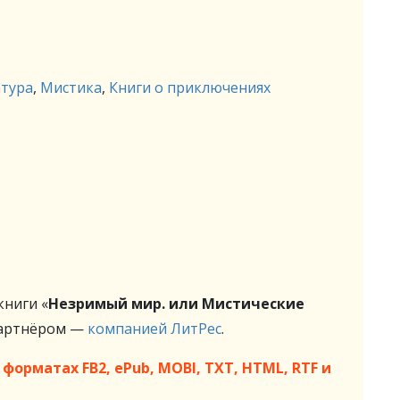
атура
,
Мистика
,
Книги о приключениях
ниги «
Незримый мир. или Мистические
партнёром —
компанией ЛитРес
.
форматах FB2, ePub, MOBI, TXT, HTML, RTF и