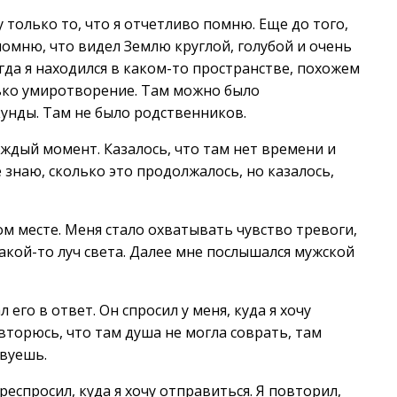
у только то, что я отчетливо помню. Еще до того,
 помню, что видел Землю круглой, голубой и очень
гда я находился в каком-то пространстве, похожем
лько умиротворение. Там можно было
унды. Там не было родственников.
аждый момент. Казалось, что там нет времени и
е знаю, сколько это продолжалось, но казалось,
м месте. Меня стало охватывать чувство тревоги,
акой-то луч света. Далее мне послышался мужской
его в ответ. Он спросил у меня, куда я хочу
вторюсь, что там душа не могла соврать, там
твуешь.
респросил, куда я хочу отправиться. Я повторил,