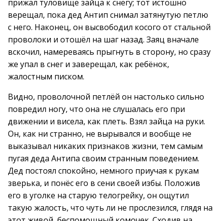
прижал туловище зайца к снегу; тот истошно
верещал, пока дед Антип снимал затянутую петлю
с него. Наконец, он высвободил косого от стальной
проволоки и отошёл на шаг назад. Заяц вначале
вскочил, намереваясь прыгнуть в сторону, но сразу
же упал в снег и заверещал, как ребёнок,
жалостным писком.
Видно, проволочной петлёй он настолько сильно
повредил ногу, что она не слушалась его при
движении и висела, как плеть. Взял зайца на руки.
Он, как ни странно, не вырывался и вообще не
выказывал никаких признаков жизни, тем самым
пугая деда Антипа своим странным поведением.
Дед постоял спокойно, немного приучая к рукам
зверька, и понёс его в сени своей избы. Положив
его в уголке на старую телогрейку, он ощутил
такую жалость, что чуть ли не прослезился, глядя на
этот живой, беспомощный комочек. Сходив на