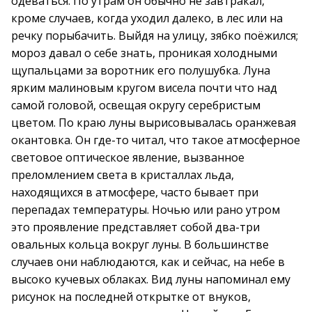
одеваться. По утрам он обычно не завтракал,
кроме случаев, когда уходил далеко, в лес или на
речку порыбачить. Выйдя на улицу, зябко поёжился;
мороз давал о себе знать, проникая холодными
щупальцами за воротник его полушубка. Луна
ярким малиновым кругом висела почти что над
самой головой, освещая округу серебристым
цветом. По краю луны вырисовывалась оранжевая
окантовка. Он где-то читал, что такое атмосферное
световое оптическое явление, вызванное
преломлением света в кристаллах льда,
находящихся в атмосфере, часто бывает при
перепадах температуры. Ночью или рано утром
это проявление представляет собой два-три
овальных кольца вокруг луны. В большинстве
случаев они наблюдаются, как и сейчас, на небе в
высоко кучевых облаках. Вид луны напоминал ему
рисунок на последней открытке от внуков,