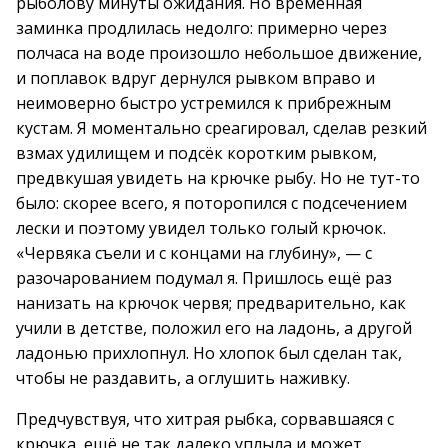
рыболову минуты ожидания. Но временная
заминка продлилась недолго: примерно через
полчаса на воде произошло небольшое движение,
и поплавок вдруг дернулся рывком вправо и
неимоверно быстро устремился к прибрежным
кустам. Я моментально среагировал, сделав резкий
взмах удилищем и подсёк коротким рывком,
предвкушая увидеть на крючке рыбу. Но не тут-то
было: скорее всего, я поторопился с подсечением
лески и поэтому увидел только голый крючок.
«Червяка съели и с концами на глубину», — с
разочарованием подумал я. Пришлось ещё раз
нанизать на крючок червя; предварительно, как
учили в детстве, положил его на ладонь, а другой
ладонью прихлопнул. Но хлопок был сделан так,
чтобы не раздавить, а оглушить наживку.
Предчувствуя, что хитрая рыбка, сорвавшаяся с
крючка, ещё не так далеко уплыла и может