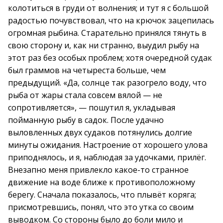
колотиться в груди от волнения; и тут я с большой
радостью почувствовал, что на крючок зацепилась
огромная рыбина. Старательно принялся тянуть в
свою сторону и, как ни странно, выудил рыбу на
этот раз без особых проблем; хотя очередной судак
был граммов на четыреста больше, чем
предыдущий. «Да, солнце так разогрело воду, что
рыба от жары стала совсем вялой — не
сопротивляется», — пошутил я, укладывая
пойманную рыбу в садок. После удачно
выловленных двух судаков потянулись долгие
минуты ожидания. Настроение от хорошего улова
приподнялось, и я, наблюдая за удочками, прилёг.
Внезапно меня привлекло какое-то странное
движение на воде ближе к противоположному
берегу. Сначала показалось, что плывёт коряга;
присмотревшись, понял, что это утка со своим
выводком. Со стороны было до боли мило и