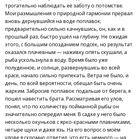
трогательно наблюдать её заботу о потомстве.
Мои размышления о природной гармонии прервал
вновь дернувшийся на воде поплавок;
предварительно сильно качнувшись, он, как и в
прошлый раз, быстро ушёл на глубину. Не ожидая
этого, с большим опозданием подсёк, но результат
оказался плачевным — наживку опять скушали, а
рыба ускользнула в воду. Время было уже
полуденное, и солнце, развернувшись во всей
красе, начало сильно припекать. Ветра не было, и
день, по всей вероятности, обещал быть очень
жарким. Забросив поплавок подальше от берега, я
пошёл навестить брата. Рассматривая его улов,
понял, что по количеству пойманной рыбы он
значительно опередил меня. В садке у него было
несколько окуньков с ярко-красными плавниками,
четыре щуки и даже язь. На его вопрос о моём
улове я скромно ответил, что есть немного — на