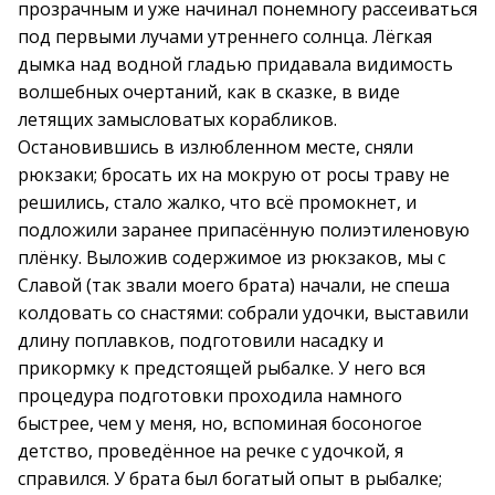
прозрачным и уже начинал понемногу рассеиваться
под первыми лучами утреннего солнца. Лёгкая
дымка над водной гладью придавала видимость
волшебных очертаний, как в сказке, в виде
летящих замысловатых корабликов.
Остановившись в излюбленном месте, сняли
рюкзаки; бросать их на мокрую от росы траву не
решились, стало жалко, что всё промокнет, и
подложили заранее припасённую полиэтиленовую
плёнку. Выложив содержимое из рюкзаков, мы с
Славой (так звали моего брата) начали, не спеша
колдовать со снастями: собрали удочки, выставили
длину поплавков, подготовили насадку и
прикормку к предстоящей рыбалке. У него вся
процедура подготовки проходила намного
быстрее, чем у меня, но, вспоминая босоногое
детство, проведённое на речке с удочкой, я
справился. У брата был богатый опыт в рыбалке;