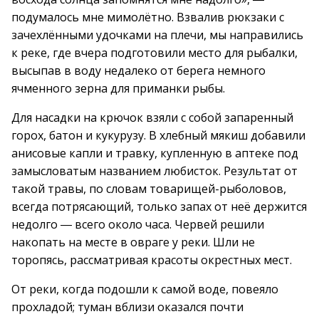
подумалось мне мимолётно. Взвалив рюкзаки с
зачехлёнными удочками на плечи, мы направились
к реке, где вчера подготовили место для рыбалки,
высыпав в воду недалеко от берега немного
ячменного зерна для приманки рыбы.
Для насадки на крючок взяли с собой запаренный
горох, батон и кукурузу. В хлебный мякиш добавили
анисовые капли и травку, купленную в аптеке под
замысловатым названием любисток. Результат от
такой травы, по словам товарищей-рыболовов,
всегда потрясающий, только запах от неё держится
недолго ― всего около часа. Червей решили
накопать на месте в овраге у реки. Шли не
торопясь, рассматривая красоты окрестных мест.
От реки, когда подошли к самой воде, повеяло
прохладой; туман вблизи оказался почти