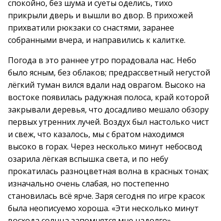
спокойно, без шума и суеты оделись, тихо
прикрыли дверь и вышли во двор. В прихожей
прихватили рюкзаки со снастями, заранее
собранными вчера, и направились к калитке.
Погода в это раннее утро порадовала нас. Небо
было ясным, без облаков; предрассветный негустой
лёгкий туман вился вдали над оврагом. Высоко на
востоке появилась радужная полоса, край которой
закрывали деревья, что досадливо мешало обзору
первых утренних лучей. Воздух был настолько чист
и свеж, что казалось, мы с братом находимся
высоко в горах. Через несколько минут небосвод
озарила лёгкая вспышка света, и по небу
прокатилась разноцветная волна в красных тонах;
изначально очень слабая, но постепенно
становилась всё ярче. Заря сегодня по игре красок
была неописуемо хороша. «Эти несколько минут
восхода солнца запомнятся мне надолго», ―