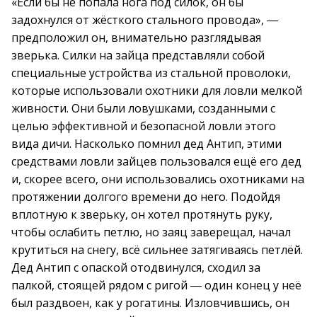
«Если бы не попала нога под силок, он бы
задохнулся от жёсткого стального провода», ―
предположил он, внимательно разглядывая
зверька. Силки на зайца представляли собой
специальные устройства из стальной проволоки,
которые использовали охотники для ловли мелкой
живности. Они были ловушками, созданными с
целью эффективной и безопасной ловли этого
вида дичи. Насколько помнил дед Антип, этими
средствами ловли зайцев пользовался ещё его дед
и, скорее всего, они использовались охотниками на
протяжении долгого времени до него. Подойдя
вплотную к зверьку, он хотел протянуть руку,
чтобы ослабить петлю, но заяц заверещал, начал
крутиться на снегу, всё сильнее затягиваясь петлёй.
Дед Антип с опаской отодвинулся, сходил за
палкой, стоящей рядом с ригой ― один конец у неё
был раздвоен, как у рогатины. Изловчившись, он