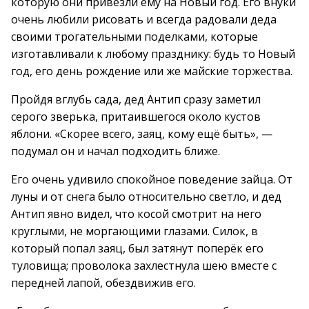
которую они привезли ему на Новый год. Его внуки
очень любили рисовать и всегда радовали деда
своими трогательными поделками, которые
изготавливали к любому празднику: будь то Новый
год, его день рождение или же майские торжества.
Пройдя вглубь сада, дед Антип сразу заметил
серого зверька, притаившегося около кустов
яблони. «Скорее всего, заяц, кому ещё быть», —
подумал он и начал подходить ближе.
Его очень удивило спокойное поведение зайца. От
луны и от снега было относительно светло, и дед
Антип явно видел, что косой смотрит на него
круглыми, не моргающими глазами. Силок, в
который попал заяц, был затянут поперёк его
туловища; проволока захлестнула шею вместе с
передней лапой, обездвижив его.