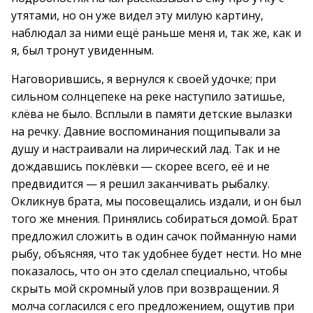
утятами, но он уже видел эту милую картину,
наблюдал за ними ещё раньше меня и, так же, как и
я, был тронут увиденным.
Наговорившись, я вернулся к своей удочке; при
сильном солнцепеке на реке наступило затишье,
клёва не было. Всплыли в памяти детские вылазки
на речку. Давние воспоминания пощипывали за
душу и настраивали на лирический лад. Так и не
дождавшись поклёвки ― скорее всего, её и не
предвидится — я решил заканчивать рыбалку.
Окликнув брата, мы посовещались издали, и он был
того же мнения. Принялись собираться домой. Брат
предложил сложить в один сачок пойманную нами
рыбу, объясняя, что так удобнее будет нести. Но мне
показалось, что он это сделал специально, чтобы
скрыть мой скромный улов при возвращении. Я
молча согласился с его предложением, ощутив при