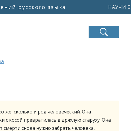
жений русского языка
НАУЧИ Б
ва
о же, сколько и род человеческий. Она
ки с косой превратилась в дряхлую старуху. Она
т смерти снова нужно забрать человека,