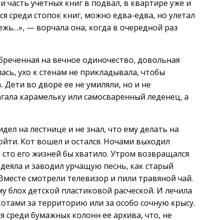
и часть учетных книг в подвал, в квартире уже и
я среди стопок книг, можно едва-едва, но улетал
ежь…», — ворчала она, когда в очередной раз
Обреченная на вечное одиночество, довольная
ась, ухо к стенам не прикладывала, чтобы
Дети во дворе ее не умиляли, но и не
гала карамельку или самосваренный леденец, а
дел на лестнице и не знал, что ему делать на
ойти. Кот вошел и остался. Ночами выходил
на сто его жизней бы хватило. Утром возвращался
одеяла и заводил урчащую песнь, как старый
Вместе смотрели телевизор и пили травяной чай.
у блох детской пластиковой расческой. И лечила
котами за территорию или за особо сочную крысу.
ся среди бумажных колонн ее архива, что, не