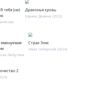
Я тебя (не)
Драконья кровь
аю
Карина Демина (2022)
шнякова
 именуемая
Страх Элис
ом
Иван Сибирский (2024)
асия Любутина
очество 2
2024)