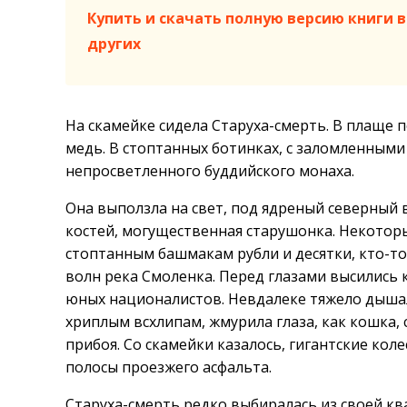
Купить и скачать полную версию книги в 
других
На скамейке сидела Старуха-смерть. В плаще 
медь. В стоптанных ботинках, с заломленным
непросветленного буддийского монаха.
Она выползла на свет, под ядреный северный в
костей, могущественная старушонка. Некотор
стоптанным башмакам рубли и десятки, кто-то
волн река Смоленка. Перед глазами высились 
юных националистов. Невдалеке тяжело дышал
хриплым всхлипам, жмурила глаза, как кошка, 
прибоя. Со скамейки казалось, гигантские к
полосы проезжего асфальта.
Старуха-смерть редко выбиралась из своей ква