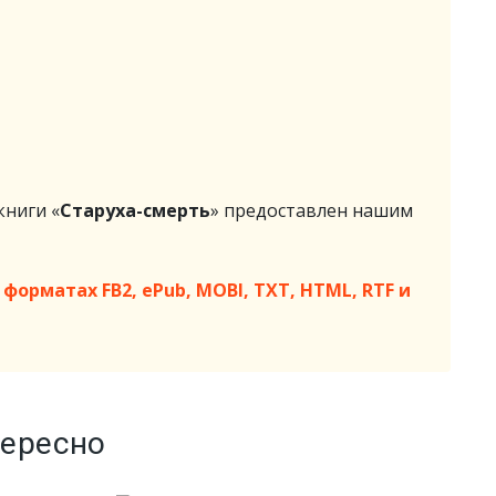
ниги «
Старуха-смерть
» предоставлен нашим
форматах FB2, ePub, MOBI, TXT, HTML, RTF и
тересно