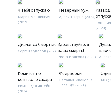
Я тебя отпускаю
Неверный муж
Развод. 
отпуск
Мария Метлицкая
Адалин Черно (2024)
(2019)
Соня Ви
(2024)
Диалог со Смертью
Здравствуйте, я
Душа,
ваша смерть!
ключ
Сергей Суворов (2024)
Риска Волкова (2020)
Анаст
Комитет по
Фейрверки
Один
контролю сахара
Наталья Ивановна
AID (
Тарандо (2024)
Римъ Эдельштейн
(2024)