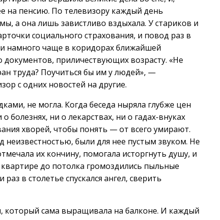
ее на пенсию. По телевизору каждый день
ы, а она лишь завистливо вздыхала. У стариков и
рточки социального страхования, и повод раз в
, и намного чаще в коридорах ближайшей
ло документов, приличествующих возрасту. «Не
ран труда? Поучиться бы им у людей», —
зор с одних новостей на другие.
дками, не могла. Когда беседа ныряла глубже цен
о болезнях, ни о лекарствах, ни о гадах-внуках
вания хворей, чтобы понять — от всего умирают.
 неизвестностью, были для нее пустым звуком. Не
тмечала их кончину, помогала исторгнуть душу, и
ее квартире до потолка громоздились пыльные
и раз в столетье спускался ангел, сверить
м, который сама выращивала на балконе. И каждый