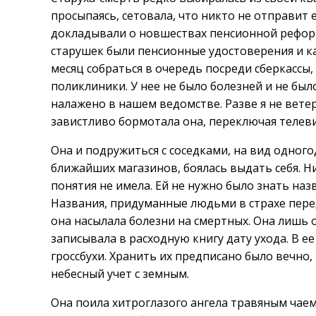
просыпаясь, сетовала, что никто не отправит 
докладывали о новшествах пенсионной реформ
старушек были пенсионные удостоверения и ка
месяц собраться в очередь посреди сберкассы
поликлиники. У нее не было болезней и не бы
налажено в нашем ведомстве. Разве я не вете
завистливо бормотала она, переключая телеви
Она и подружиться с соседками, на вид одного
ближайших магазинов, боялась выдать себя. Ни 
понятия не имела. Ей не нужно было знать наз
Названия, придуманные людьми в страхе перед
она насылала болезни на смертных. Она лишь о
записывала в расходную книгу дату ухода. В 
гроссбухи. Хранить их предписано было вечно, 
небесный учет с земным.
Она поила хитроглазого ангела травяным чае