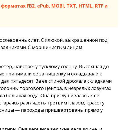
форматах FB2, ePub, MOBI, TXT, HTML, RTF и
послевоенных лет. С клюкой, выкрашенной под
и задниками. С морщинистым лицом
етер, навстречу тусклому солнцу. Высохшая до
ые принимали ее за нищенку и складывали к
 дал пятьдесят. За ее спиной дрожала складками
колонны торгового центра, в незрелых лозунгах
а большая вода. Она прислушивалась к ее
стараясь разглядеть третьим глазом, красоту
олесницы — пароходы пришвартованы прямо у
ртиры. Она вершила великие дела во сне, и,