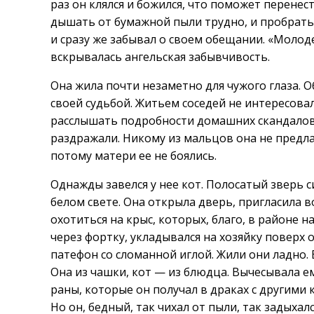
раз он клялся и божился, что поможет перенест
дышать от бумажной пыли трудно, и пробратьс
и сразу же забывал о своем обещании. «Молод
вскрывалась ангельская забывчивость.
Она жила почти незаметно для чужого глаза. 
своей судьбой. Житьем соседей не интересовал
расслышать подробности домашних скандалов. 
раздражали. Никому из мальцов она не предла
потому матери ее не боялись.
Однажды завелся у нее кот. Полосатый зверь си
белом свете. Она открыла дверь, пригласила в
охотиться на крыс, которых, благо, в районе 
через фортку, укладывался на хозяйку поверх 
патефон со сломанной иглой. Жили они ладно. 
Она из чашки, кот — из блюдца. Вычесывала ем
раны, которые он получал в драках с другими 
Но он, бедный, так чихал от пыли, так задыхал