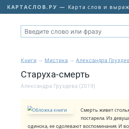
КАРТАСЛОВ.РУ
—
Карта слов и выра
книги
Мистика
Александра Грузде
Старуха-смерть
Александра Груздева (2019)
Смерть живет стольк
постарела. Из девуш
одинока, ее одолевают воспоминания. И во