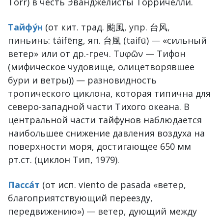
Torr) в честь Эванджелисты Торричелли.
Тайфу́н
(от кит. трад. 颱風, упр. 台风,
пиньинь: táifēng, яп. 台風 (taifū) — «сильный
ветер» или от др.-греч. Τυφῶν — Тифон
(мифическое чудовище, олицетворявшее
бури и ветры)) — разновидность
тропического циклона, которая типична для
северо-западной части Тихого океана. В
центральной части тайфунов наблюдается
наибольшее снижение давления воздуха на
поверхности моря, достигающее 650 мм
рт.ст. (циклон Тип, 1979).
Пасса́т
(от исп. viento de pasada «ветер,
благоприятствующий переезду,
передвижению») — ветер, дующий между