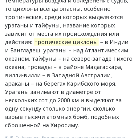
температуры воздуха и обледенение судов,
то циклоны всегда опасны, особенно
тропические, среди которых выделяются
ураганы и тайфуны, название которых
зависит от места их происхождения или
действия:
тропические циклоны
– в Индии
и Бангладеш, ураганы – над Атлантическим
океаном, тайфуны – на северо-западе Тихого
океана, тровады – в районе Мадагаскара,
вилли-вилли – в Западной Австралии,
араканы – на берегах Карибского моря.
Ураганы занимают в диаметре от
нескольких сот до 2000 км и выделяют за
одну секунду столько энергии, сколько
взрыв тысячи атомных бомб, подобных
сброшенной на Хиросиму.
В. Ф. Сидорченко, Безопасность группового мореплавания.