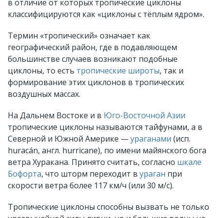
в отличие от которых тропические циклоны
классифицируются как «циклоны с тёплым ядром».
Термин «тропический» означает как
географический район, где в подавляющем
большинстве случаев возникают подобные
циклоны, то есть
тропические широты
, так и
формирование этих циклонов в тропических
воздушных массах.
На Дальнем Востоке и в
Юго-Восточной Азии
тропические циклоны называются тайфунами, а в
Северной и Южной Америке —
ураганами
(исп.
huracán, англ. hurricane), по имени майянского бога
ветра Хуракана. Принято считать, согласно
шкале
Бофорта
, что шторм переходит в
ураган
при
скорости ветра более 117 км/ч (или 30 м/c).
Тропические циклоны способны вызвать не только