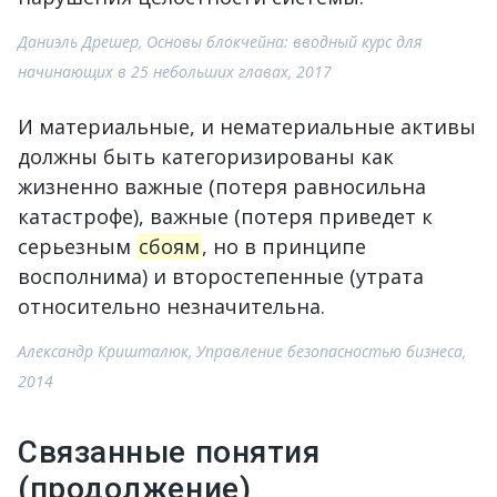
Даниэль Дрешер, Основы блокчейна: вводный курс для
начинающих в 25 небольших главах, 2017
И материальные, и нематериальные активы
должны быть категоризированы как
жизненно важные (потеря равносильна
катастрофе), важные (потеря приведет к
серьезным
сбоям
, но в принципе
восполнима) и второстепенные (утрата
относительно незначительна.
Александр Кришталюк, Управление безопасностью бизнеса,
2014
Связанные понятия
(продолжение)