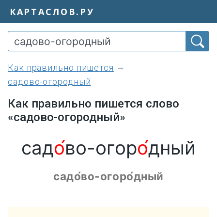
КАРТАСЛОВ.РУ
как правильно пишется
садово-огородный
Как правильно пишется слово
«садово-огородный»
сад
о́
во-огор
о́
дный
садо́во-огоро́дный