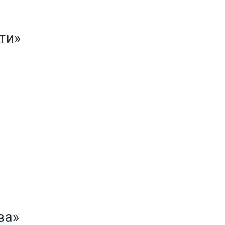
ти»
ва»