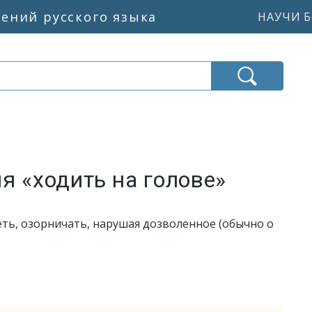
жений русского языка
НАУЧИ Б
я «ходить на голове»
ть, озорничать, нарушая дозволенное (обычно о