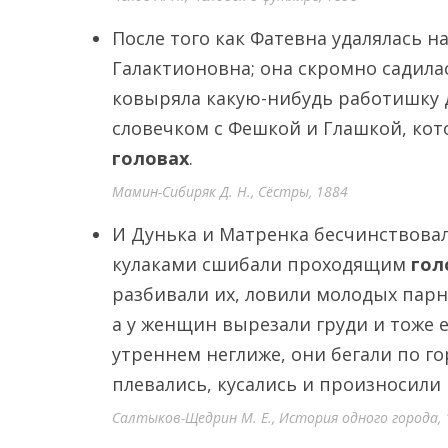
После того как Фатевна удалялась н
Галактионовна; она скромно садила
ковыряла какую-нибудь работишку 
словечком с Фешкой и Глашкой, кот
головах
.
Мамин-Сибиряк Д. Н., Сёстры, 1884
И Дунька и Матренка бесчинствова
кулаками сшибали проходящим
гол
разбивали их, ловили молодых парн
а у женщин вырезали груди и тоже е
утреннем неглиже, они бегали по г
плевались, кусались и произносили
Салтыков-Щедрин М. Е., История одного города, 