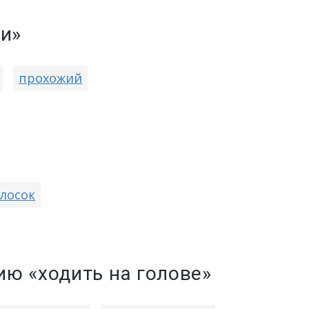
ти»
прохожий
лосок
ю «ходить на голове»