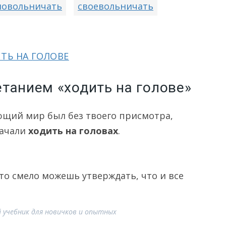
мовольничать
своевольничать
ИТЬ НА ГОЛОВЕ
танием «ходить на голове»
ающий мир был без твоего присмотра,
начали
ходить на головах
.
то смело можешь утверждать, что и все
 учебник для новичков и опытных