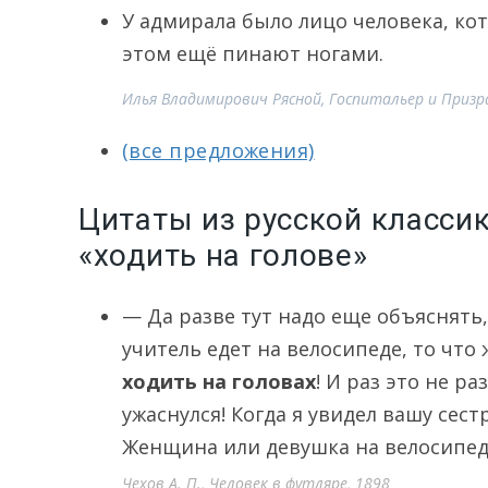
У адмирала было лицо человека, ко
этом ещё пинают ногами.
Илья Владимирович Рясной, Госпитальер и Призра
(все предложения)
Цитаты из русской класси
«ходить на голове»
— Да разве тут надо еще объяснять,
учитель едет на велосипеде, то что
ходить на головах
! И раз это не р
ужаснулся! Когда я увидел вашу сест
Женщина или девушка на велосипед
Чехов А. П., Человек в футляре, 1898