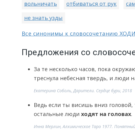
вольничать
отбиваться от рук
са
не знать узды
Все синонимы к словосочетанию ХОД
Предложения со словосоче
За те несколько часов, пока окруж
треснула небесная твердь, и люди 
Екатерина Соболь, Дарители. Сердце бури, 2018
Ведь если ты висишь вниз головой, 
остальные люди
ходят на головах
.
Инна Мерлин, Алхимическое Таро 1977. Понятный