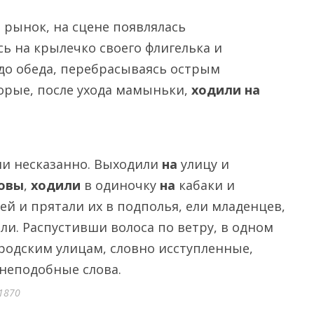
а рынок, на сцене появлялась
сь на крылечко своего флигелька и
до обеда, перебрасываясь острым
орые, после ухода мамыньки,
ходили на
ли несказанно. Выходили
на
улицу и
овы
,
ходили
в одиночку
на
кабаки и
ей и прятали их в подполья, ели младенцев,
ли. Распустивши волоса по ветру, в одном
ородским улицам, словно исступленные,
 неподобные слова.
1870