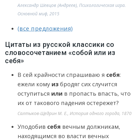
Александр Шевцов (Андреев), Психологическая игра.
Основной миф, 2015
(все предложения)
Цитаты из русской классики со
словосочетанием «собой или из
себя»
В сей крайности спрашиваю я
себя
:
ежели кому
из
бродяг сих случится
оступиться
или
в пропасть впасть, что
их от такового падения остережет?
Салтыков-Щедрин М. Е., История одного города, 1870
Уподобив
себя
вечным должникам,
находящимся во власти вечных