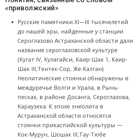
«приволжский»
Русские памятники XI—IX тысячелетий
до нашей эры, найденные у станции
Сероглазово Астраханской области дали
название сероглазовской культуре
(Кугат IV, Кулагайси, Каир-Шак 1, Каир-
Шак III,Тентек-Сор, Же-Калган).
Неолитические стоянки обнаружены в
междуречье Волги и Урала, в Рынь-
песках, в районе Досанга, Сероглазова,
Караузека. К эпохе энеолита в
Астраханской области относятся
стоянки прикаспийской культуры —
Кок-Мурун, Шошак III,Тау-Тюбе