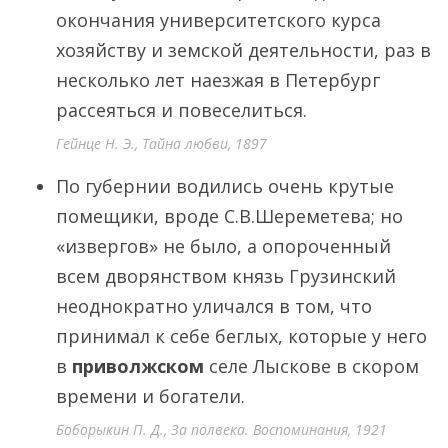
окончания университетского курса
хозяйству и земской деятельности, раз в
несколько лет наезжая в Петербург
рассеяться и повеселиться.
Гейнце Н. Э., Тайна любви, 1897
По губернии водились очень крутые
помещики, вроде С.В.Шереметева; но
«извергов» не было, а опороченный
всем дворянством князь Грузинский
неоднократно уличался в том, что
принимал к себе беглых, которые у него
в
приволжском
селе Лыскове в скором
времени и богатели.
Боборыкин П. Д., За полвека. Воспоминания, 1921