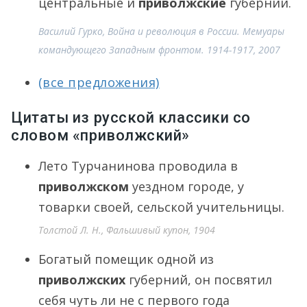
центральные и
приволжские
губернии.
Василий Гурко, Война и революция в России. Мемуары
командующего Западным фронтом. 1914-1917, 2007
(все предложения)
Цитаты из русской классики со
словом «приволжский»
Лето Турчанинова проводила в
приволжском
уездном городе, у
товарки своей, сельской учительницы.
Толстой Л. Н., Фальшивый купон, 1904
Богатый помещик одной из
приволжских
губерний, он посвятил
себя чуть ли не с первого года