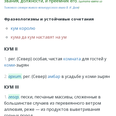
звания, должности, и преемник его.
(цитата взята из
Толкового словаря живого великорусского языка В. И. Даля
)
Фразеологизмы и устойчивые сочетания
кум королю
кума да кум наставят на ум
КУМ II
1.
рег. (Север) особая, чистая
комната
для гостей у
коми
-зырян
2.
архит.
рег. (Север)
амбар
в усадьбе у коми-зырян
КУМ III
1.
геогр.
пески, песчаные массивы, сложенные в
большинстве случаев из перевеянного ветром
аллювия, реже — из продуктов выветривания
горных пород