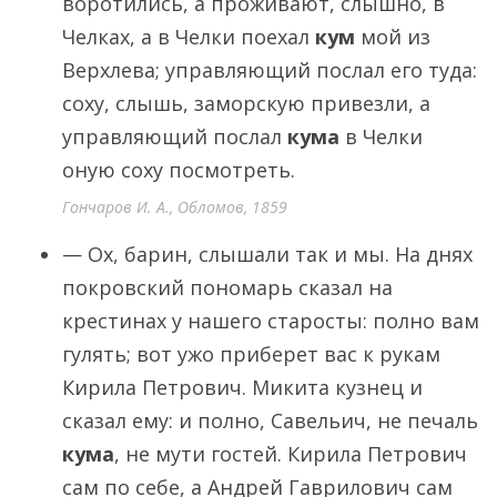
воротились, а проживают, слышно, в
Челках, а в Челки поехал
кум
мой из
Верхлева; управляющий послал его туда:
соху, слышь, заморскую привезли, а
управляющий послал
кума
в Челки
оную соху посмотреть.
Гончаров И. А., Обломов, 1859
— Ох, барин, слышали так и мы. На днях
покровский пономарь сказал на
крестинах у нашего старосты: полно вам
гулять; вот ужо приберет вас к рукам
Кирила Петрович. Микита кузнец и
сказал ему: и полно, Савельич, не печаль
кума
, не мути гостей. Кирила Петрович
сам по себе, а Андрей Гаврилович сам