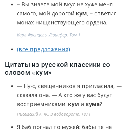
– Вы знаете мой вкус не хуже меня
самого, мой дорогой
кум
, – ответил
монах нищенствующего ордена.
Карл Френцель, Люцифер. Том 1
(все предложения)
Цитаты из русской классики со
словом «кум»
— Ну-с, священников я пригласила, —
сказала она. — А кто же у вас будут
восприемниками:
кум
и
кума
?
Писемский А. Ф., В водовороте, 1871
Я баб погнал по мужей: бабы те не