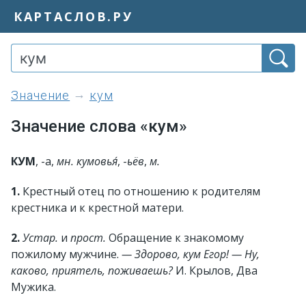
КАРТАСЛОВ.РУ
значение
кум
Значение слова «кум»
КУМ
, -а,
мн.
кумовья́
, -
ьёв
,
м.
1.
Крестный отец по отношению к родителям
крестника и к крестной матери.
2.
Устар.
и
прост.
Обращение к знакомому
пожилому мужчине.
— Здорово, кум Егор! — Ну,
каково, приятель, поживаешь?
И. Крылов, Два
Мужика.