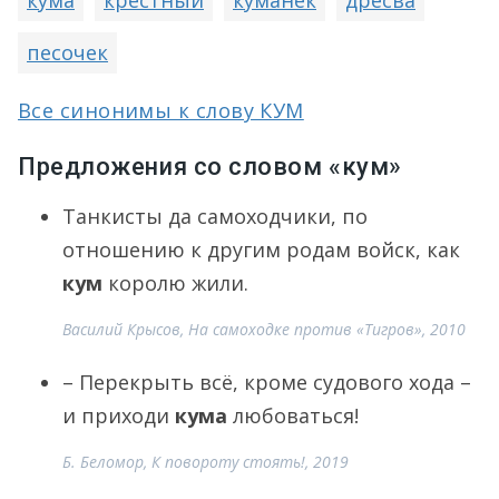
кума
крёстный
куманёк
дресва
песочек
Все синонимы к слову КУМ
Предложения со словом «кум»
Танкисты да самоходчики, по
отношению к другим родам войск, как
кум
королю жили.
Василий Крысов, На самоходке против «Тигров», 2010
– Перекрыть всё, кроме судового хода –
и приходи
кума
любоваться!
Б. Беломор, К повороту стоять!, 2019