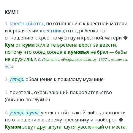
КУМ I
1.
крёстный отец
по отношению к крёстной матери
и к родителям
крестника
; отец ребёнка по
отношению к крёстному отцу и крёстной матери
◆
Кум
от
кума
жил в те времена вёрст за двести,
потому что сосед соседа в
кумовья
не брал — бабы
не дружили.
А. П. Платонов, «Епифанские шлюзы», 1927 г.
(цитата из
НКРЯ
)
2.
устар.
обращение к пожилому мужчине
3.
приятель, оказывающий покровительство
(обычно по службе)
4.
устар.
шутл.
уволенный с какой-либо должности
по отношению к своему преемнику и наоборот
◆
Кумом
зовут друг друга, шутя, уволенный от места,