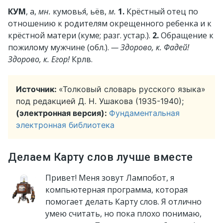
КУМ
, а,
мн.
кумовья́, ьёв,
м.
1.
Крёстный отец по
отношению к родителям окрещенного ребенка и к
крёстной матери (куме; разг. устар.).
2.
Обращение к
пожилому мужчине (обл.).
— Здорово, к. Фадей!
Здорово, к. Егор!
Крлв.
Источник:
«Толковый словарь русского языка»
под редакцией Д. Н. Ушакова (1935-1940);
(электронная версия):
Фундаментальная
электронная библиотека
Делаем Карту слов лучше вместе
Привет! Меня зовут Лампобот, я
компьютерная программа, которая
помогает делать Карту слов. Я отлично
умею считать, но пока плохо понимаю,