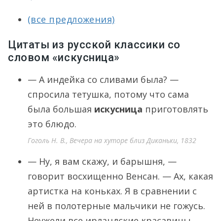
(все предложения)
Цитаты из русской классики со
словом «искусница»
— А индейка со сливами была? —
спросила тетушка, потому что сама
была большая
искусница
приготовлять
это блюдо.
Гоголь Н. В., Вечера на хуторе близ Диканьки, 1832
— Ну, я вам скажу, и барышня, —
говорит восхищенно Венсан. — Ах, какая
артистка на коньках. Я в сравнении с
ней в полотерные мальчики не гожусь.
Неужели все ирландские красавицы