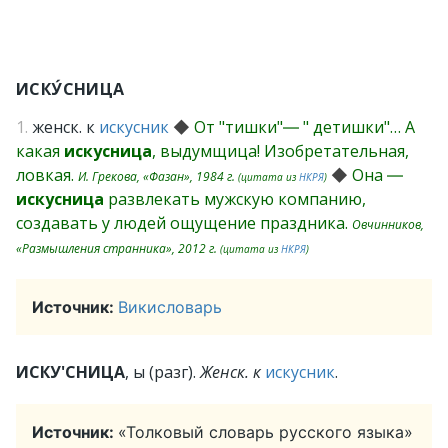
ИСКУ́СНИЦА
1.
женск. к
искусник
◆
От "тишки"― " детишки"… А
какая
искусница
, выдумщица! Изобретательная,
ловкая.
◆
Она ―
И. Грекова, «Фазан», 1984 г.
(цитата из
НКРЯ
)
искусница
развлекать мужскую компанию,
создавать у людей ощущение праздника.
Овчинников,
«Размышления странника», 2012 г.
(цитата из
НКРЯ
)
Источник:
Викисловарь
ИСКУ'СНИЦА
, ы (разг).
Женск. к
искусник
.
Источник:
«Толковый словарь русского языка»