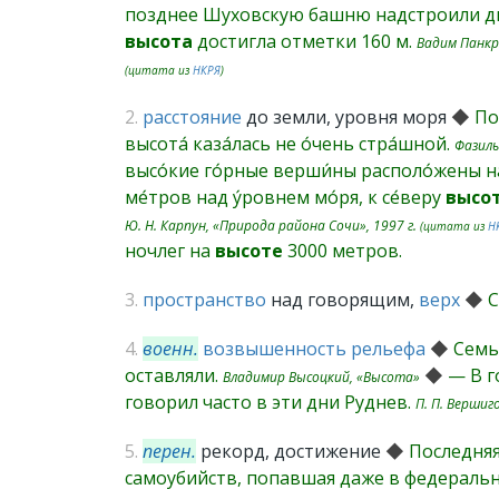
позднее Шуховскую башню надстроили дв
высота
достигла отметки 160 м.
Вадим Панкра
(цитата из
НКРЯ
)
2.
расстояние
до земли, уровня моря
◆
Пок
высота́ каза́лась не о́чень стра́шной.
Фазиль
высо́кие го́рные верши́ны располо́жены на
ме́тров над у́ровнем мо́ря, к се́веру
высот
Ю. Н. Карпун, «Природа района Сочи», 1997 г.
(цитата из
Н
ночлег на
высоте
3000 метров.
3.
пространство
над говорящим,
верх
◆
4.
военн.
возвышенность
рельефа
◆
Семь
оставляли.
◆
— В г
Владимир Высоцкий, «Высота»
говорил часто в эти дни Руднев.
П. П. Вершиг
5.
перен.
рекорд, достижение
◆
Последняя
самоубийств, попавшая даже в федераль