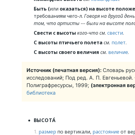
Быть (
или
оказаться) на высоте полож
требованиям чего-л.
Говоря на другой ден
том, что артисты --- были на высоте пол
Свести с высоты
кого-что
см.
свести
.
С высоты птичьего полета
см.
полет
.
С высоты своего величия
см.
величие
.
Источник (печатная версия):
Словарь русс
исследований; Под ред. А. П. Евгеньевой. —
Полиграфресурсы, 1999;
(электронная ве
библиотека
ВЫСОТА́
1.
размер
по вертикали,
расстояние
от ве