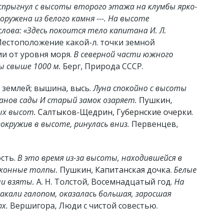
 спрыгнул с высоты второго этажа на клумбы ярко-
оружена из белого камня ---. На высоте
лова: «Здесь покоится тело капитана И. Л.
Местоположение какой-л. точки земной
и от уровня моря.
В северной части южного
 свыше 1000 м.
Берг, Природа СССР.
 землей; вышина, высь.
Луна спокойно с высоты
нов сады И старый замок озаряет.
Пушкин,
ых высот.
Салтыков-Щедрин, Губернские очерки
.
окружив в высоте, ринулась вниз.
Первенцев,
сть.
В это время из-за высоты, находившейся в
 конные толпы.
Пушкин, Капитанская дочка
.
Белые
ли взяты.
А. Н. Толстой, Восемнадцатый год.
На
акали галопом, оказалась большая, заросшая
х.
Вершигора, Люди с чистой совестью.