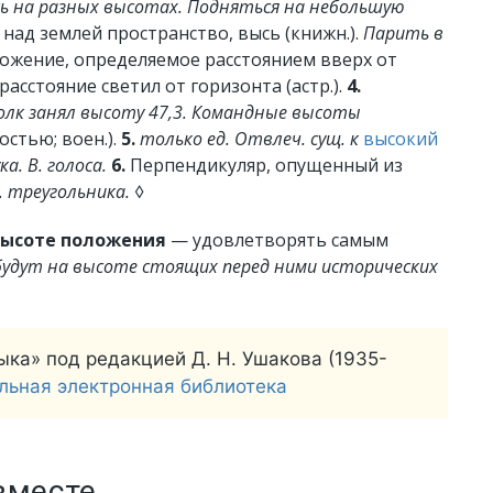
сь на разных высотах. Подняться на небольшую
над землей пространство, высь (книжн.).
Парить в
ожение, определяемое расстоянием вверх от
асстояние светил от горизонта (астр.).
4.
олк занял высоту 47,3. Командные высоты
тью; воен.).
5.
только ед.
Отвлеч. сущ. к
высокий
ка. В. голоса.
6.
Перпендикуляр, опущенный из
. треугольника.
◊
высоте положения
— удовлетворять самым
удут на высоте стоящих перед ними исторических
ыка» под редакцией Д. Н. Ушакова (1935-
льная электронная библиотека
вместе