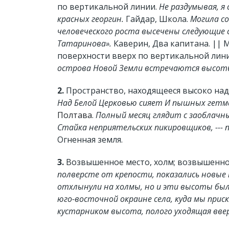
по вертикальной линии.
Не раздумывая, я
красных георгин.
Гайдар, Школа.
Могила со
человеческого роста высечены следующие с
Татаринова».
Каверин, Два капитана. || 
поверхности вверх по вертикальной лини
острова Новой Земли встречаются высоты
2.
Пространство, находящееся высоко над
Над Белой Церковью сияет И пышных гетма
Полтава
.
Полный месяц глядит с заоблачн
Стайка неприятельских пикировщиков, --- п
Огненная земля.
3.
Возвышенное место, холм; возвышенно
полверсте от крепости, показались новые
отхлынули на холмы, но и эти высоты бы
юго-восточной окраине села, куда мы приск
кустарником высота, полого уходящая ввер