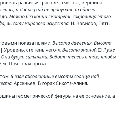
ровень развития, расцвета чего-л.; вершина.
славы, и Лаврецкий не пропускал ни одного
здо
.
Можно без конца смотреть сокровища этого
да, высоту мирового искусства.
Н. Вавилов, Пять
словыми показателями.
Высота давления. Высота
| Уровень, степень чего-л.
Высота знаний.
□
Я уже
. Они будут сильными. Забота теперь в том, чтобы
ек, Почтовая проза.
нтом.
Я взял абсолютные высоты солнца над
места.
Арсеньев, В горах Сихотэ-Алиня
.
шины геометрической фигуры на ее основание, а