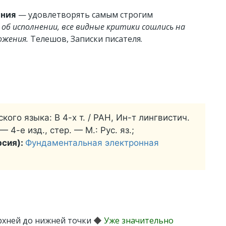
ения
— удовлетворять самым строгим
ь об исполнении, все видные критики сошлись на
ожения.
Телешов, Записки писателя.
кого языка: В 4-х т. / РАН, Ин-т лингвистич.
 4-е изд., стер. — М.: Рус. яз.;
рсия):
Фундаментальная электронная
рхней до нижней точки
◆
Уже значительно