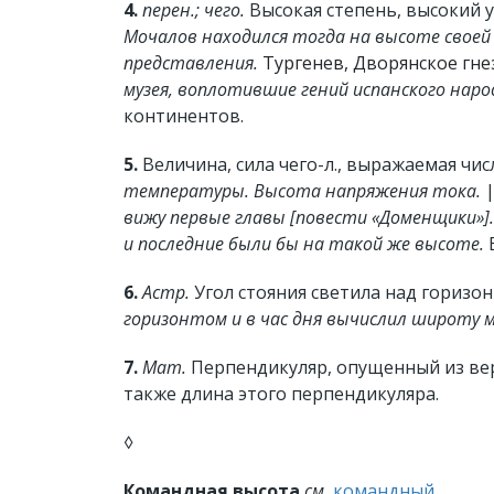
4.
перен.; чего.
Высокая степень, высокий у
Мочалов находился тогда на высоте своей 
представления.
Тургенев, Дворянское гне
музея, воплотившие гений испанского наро
континентов.
5.
Величина, сила чего-л., выражаемая чи
температуры. Высота напряжения тока.
|
вижу первые главы [повести «Доменщики»]
и последние были бы на такой же высоте.
Б
6.
Астр.
Угол стояния светила над горизо
горизонтом и в час дня вычислил широту 
7.
Мат.
Перпендикуляр, опущенный из вер
также длина этого перпендикуляра.
◊
Командная высота
см.
командный
.