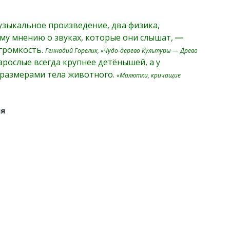
узыкальное произведение, два физика,
му мнению о звуках, которые они слышат, ―
 громкость.
Геннадий Горелик, «Чудо-дерево Культуры — Древо
рослые всегда крупнее детёнышей, а у
с размерами тела животного.
«Малютки, кричащие
ия