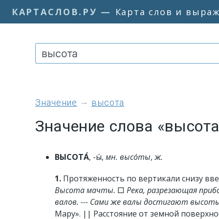
КАРТАСЛОВ.РУ
—
Карта слов и выра
значение
высота
Значение слова «высота
ВЫСОТА́
, -ы́,
мн.
высо́ты
,
ж.
1.
Протяженность по вертикали снизу вве
Высота мачты.
□
Река, разрезающая прибо
валов. --- Сами же валы достигают высот
Мару». || Расстояние от земной поверхнос