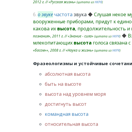
2012 г. // «Русская жизнь»
(цитата из
НКРЯ
)
6.
о звуке
частота
звука
◆
Слушая некое м
вооруженные приборами, придут к едино
какова их
высота
, продолжительность и
◆
Вз
познания», 2011 г. // «Знание - сила»
(цитата из
НКРЯ
)
млекопитающих
высота
голоса связана 
«басом»», 2008 г. // «Наука и жизнь»
(цитата из
НКРЯ
)
Фразеологизмы и устойчивые сочетан
абсолютная высота
быть на высоте
высота над уровнем моря
достигнуть высот
командная высота
относительная высота