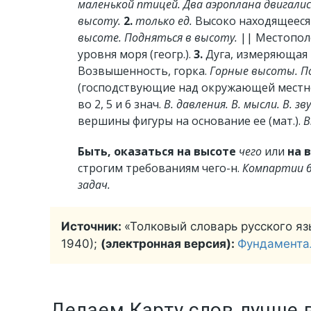
маленькой птицей. Два аэроплана двигали
высоту.
2.
только ед.
Высоко находящееся 
высоте. Подняться в высоту.
||
Местопол
уровня моря (геогр.).
3.
Дуга, измеряющая р
Возвышенность, горка.
Горные высоты. П
(господствующие над окружающей местнос
во 2, 5 и 6 знач.
В. давления. В. мысли. В. зву
вершины фигуры на основание ее (мат.).
В
Быть, оказаться на высоте
чего
или
на 
строгим требованиям чего-н.
Компартии б
задач.
Источник:
«Толковый словарь русского яз
1940);
(электронная версия):
Фундамента
Делаем Карту слов лучше 