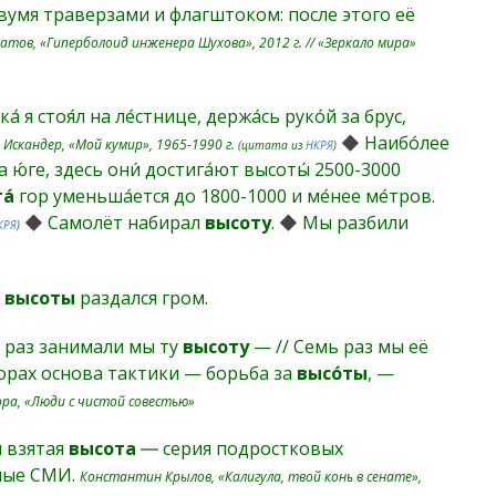
умя траверзами и флагштоком: после этого её
тов, «Гиперболоид инженера Шухова», 2012 г. // «Зеркало мира»
а́ я стоя́л на ле́стнице, держа́сь руко́й за брус,
◆
Наибо́лее
 Искандер, «Мой кумир», 1965-1990 г.
(цитата из
НКРЯ
)
 ю́ге, здесь они́ достига́ют высоты́ 2500-3000
а́
гор уменьша́ется до 1800-1000 и ме́нее ме́тров.
◆
Самолёт набирал
высоту
.
◆
Мы разбили
КРЯ
)
С
высоты
раздался гром.
 раз занимали мы ту
высоту
— // Семь раз мы её
орах основа тактики — борьба за
высо́ты
, —
ора, «Люди с чистой совестью»
 взятая
высота
― серия подростковых
ные СМИ.
Константин Крылов, «Калигула, твой конь в сенате»,