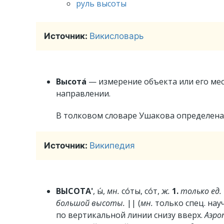
руль высоты
Источник:
Викисловарь
Высота
́ — измерение объекта или его м
направлении.
В толковом словаре Ушакова определена 
Источник:
Википедия
ВЫСОТА'
, ы́,
мн.
со́ты, со́т,
ж.
1.
только ед.
большой высоты.
|| (
мн.
только спец. науч
по вертикальной линии снизу вверх.
Аэро