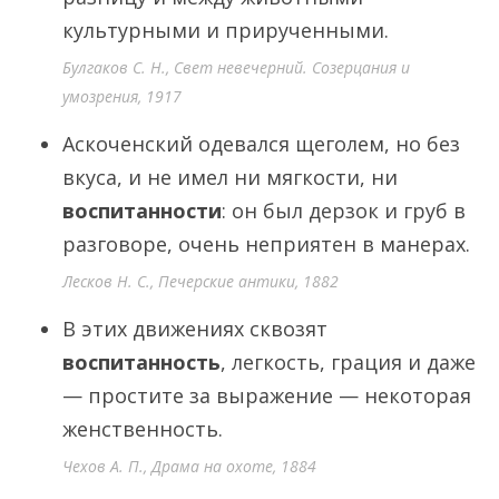
культурными и прирученными.
Булгаков С. Н., Свет невечерний. Созерцания и
умозрения, 1917
Аскоченский одевался щеголем, но без
вкуса, и не имел ни мягкости, ни
воспитанности
: он был дерзок и груб в
разговоре, очень неприятен в манерах.
Лесков Н. С., Печерские антики, 1882
В этих движениях сквозят
воспитанность
, легкость, грация и даже
— простите за выражение — некоторая
женственность.
Чехов А. П., Драма на охоте, 1884