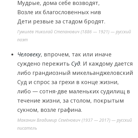
Мудрые, дома себе возводят,
Возле их благословенных нив
Дети резвые за стадом бродят.
Гумилёв Николай Степанович (1886 — 1921) — русский
поэт
Человеку
, впрочем, так или иначе
суждено пережить
Суд
. И каждому дается
либо грандиозный микельанджеловский
Суд и спрос за грехи в конце жизни,
либо — сотня-две маленьких судилищ в
течение жизни, за столом, покрытым
сукном, возле графина.
Маканин Владимир Семёнович (1937 — 2017) — русский
писатель