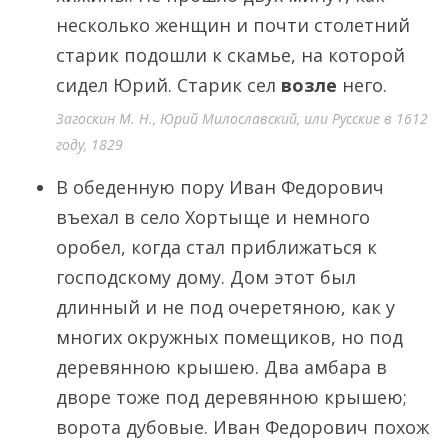
несколько женщин и почти столетний
старик подошли к скамье, на которой
сидел Юрий. Старик сел
возле
него.
Загоскин М. Н., Юрий Милославский, или Русские в 1612
году, 1829
В обеденную пору Иван Федорович
въехал в село Хортыще и немного
оробел, когда стал приближаться к
господскому дому. Дом этот был
длинный и не под очеретяною, как у
многих окружных помещиков, но под
деревянною крышею. Два амбара в
дворе тоже под деревянною крышею;
ворота дубовые. Иван Федорович похож