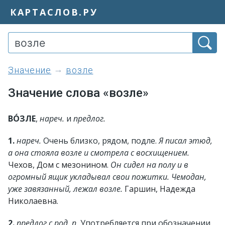
КАРТАСЛОВ.РУ
значение
возле
Значение слова «возле»
ВО́ЗЛЕ
,
нареч.
и
предлог.
1.
нареч.
Очень близко, рядом, подле.
Я писал этюд,
а она стояла возле и смотрела с восхищением.
Чехов, Дом с мезонином
.
Он сидел на полу и в
огромный ящик укладывал свои пожитки. Чемодан,
уже завязанный, лежал возле.
Гаршин, Надежда
Николаевна
.
2.
предлог с род. п.
Употребляется при обозначении