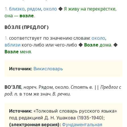
1.
близко
,
рядом
,
около
◆
Я живу на перекрёстке,
она —
возле
.
ВО́ЗЛЕ (ПРЕДЛОГ)
1.
соответствует по значению словам:
около
,
вблизи
кого-либо или чего-либо
◆
Возле
дома.
◆
Возле
меня.
Источник:
Викисловарь
ВО'ЗЛЕ
,
нареч.
Рядом, около.
Стоять в.
||
Предлог с
род. п.
в том же знач.
В. речки.
Источник:
«Толковый словарь русского языка»
под редакцией Д. Н. Ушакова (1935-1940);
(электронная версия):
Фундаментальная