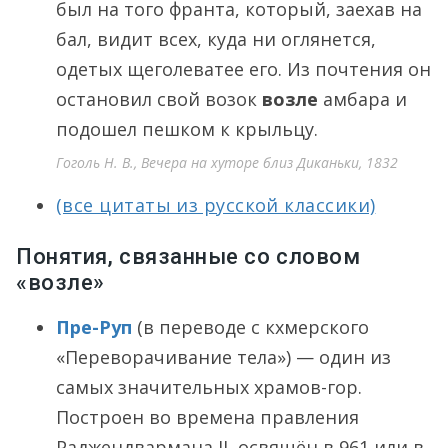
был на того франта, который, заехав на
бал, видит всех, куда ни оглянется,
одетых щеголеватее его. Из почтения он
остановил свой возок
возле
амбара и
подошел пешком к крыльцу.
Гоголь Н. В., Вечера на хуторе близ Диканьки, 1832
(все цитаты из русской классики)
Понятия, связанные со словом
«возле»
Пре-Руп
(в переводе с кхмерского
«Переворачивание тела») — один из
самых значительных храмов-гор.
Построен во времена правления
Раджендвармана II, освящён в 961 или в