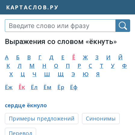
КАРТАСЛОВ.РУ
Выражения со словом «ёкнуть»
А
Б
В
Г
Д
Е
Ё
Ж
З
И
Й
К
Л
М
Н
О
П
Р
С
Т
У
Ф
Х
Ц
Ч
Ш
Щ
Э
Ю
Я
Ёж
Ёк
Ёл
Ём
Ёр
Ёф
сердце ёкнуло
Примеры предложений
Синонимы
Перевод