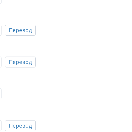
Перевод
Перевод
Перевод