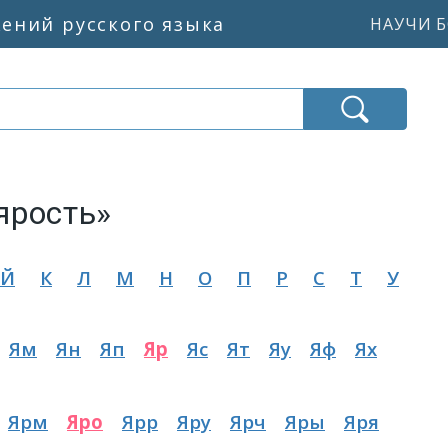
жений русского языка
НАУЧИ Б
ярость»
Й
К
Л
М
Н
О
П
Р
С
Т
У
Ям
Ян
Яп
Яр
Яс
Ят
Яу
Яф
Ях
Ярм
Яро
Ярр
Яру
Ярч
Яры
Яря