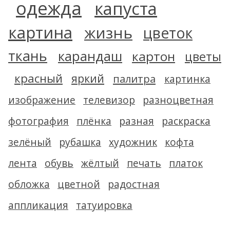
одежда
капуста
картина
жизнь
цветок
ткань
карандаш
картон
цветы
красный
яркий
палитра
картинка
изображение
телевизор
разноцветная
фотография
плёнка
разная
раскраска
зелёный
рубашка
художник
кофта
лента
обувь
жёлтый
печать
платок
обложка
цветной
радостная
аппликация
татуировка