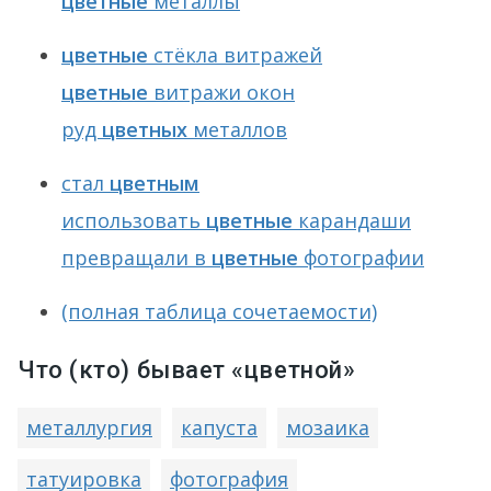
цветные
металлы
цветные
стёкла витражей
цветные
витражи окон
руд
цветных
металлов
стал
цветным
использовать
цветные
карандаши
превращали в
цветные
фотографии
(полная таблица сочетаемости)
Что (кто) бывает «цветной»
металлургия
капуста
мозаика
татуировка
фотография