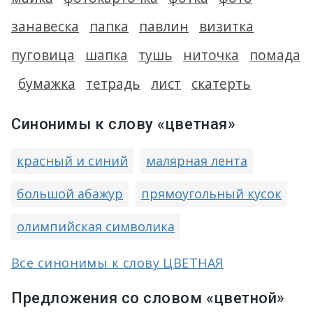
занавеска
папка
павлин
визитка
пуговица
шапка
тушь
ниточка
помада
бумажка
тетрадь
лист
скатерть
Синонимы к слову «цветная»
красный и синий
малярная лента
большой абажур
прямоугольный кусок
олимпийская символика
Все синонимы к слову ЦВЕТНАЯ
Предложения со словом «цветной»