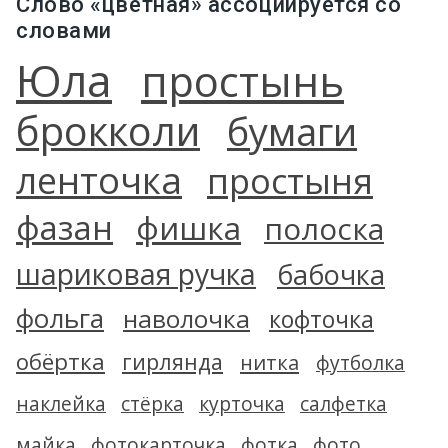
Слово «цветная» ассоциируется со
словами
Юла
простынь
брокколи
бумаги
ленточка
простыня
фазан
фишка
полоска
шариковая ручка
бабочка
фольга
наволочка
кофточка
обёртка
гирлянда
нитка
футболка
наклейка
стёрка
курточка
салфетка
майка
фотокарточка
фотка
фото