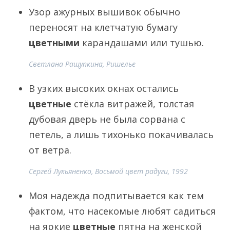
Узор ажурных вышивок обычно
переносят на клетчатую бумагу
цветными
карандашами или тушью.
Светлана Ращупкина, Ришелье
В узких высоких окнах остались
цветные
стёкла витражей, толстая
дубовая дверь не была сорвана с
петель, а лишь тихонько покачивалась
от ветра.
Сергей Лукьяненко, Восьмой цвет радуги, 1992
Моя надежда подпитывается как тем
фактом, что насекомые любят садиться
на яркие
цветные
пятна на женской