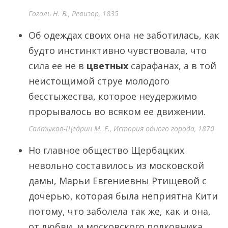
Гоголь Н. В., Ревизор, 1835
Об одеждах своих она не заботилась, как
будто инстинктивно чувствовала, что
сила ее не в
цветных
сарафанах, а в той
неистощимой струе молодого
бесстыжества, которое неудержимо
прорывалось во всяком ее движении.
Салтыков-Щедрин М. Е., История одного города, 1870
Но главное общество Щербацких
невольно составилось из московской
дамы, Марьи Евгениевны Ртищевой с
дочерью, которая была неприятна Кити
потому, что заболела так же, как и она,
от любви, и московского полковника,