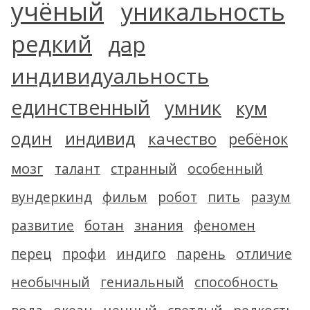
учёный
уникальность
редкий
дар
индивидуальность
единственный
умник
кум
один
индивид
качество
ребёнок
мозг
талант
странный
особенный
вундеркинд
фильм
робот
пить
разум
развитие
ботан
знания
феномен
перец
профи
индиго
парень
отличие
необычный
гениальный
способность