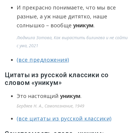
И прекрасно понимаете, что мы все
разные, а уж наше дитятко, наше
солнышко – вообще
уникум
.
Людмила Зотова, Как вырастить билингва и не сойти
с ума, 2021
(все предложения)
Цитаты из русской классики со
словом «уникум»
Это настоящий
уникум
.
Бердяев Н. А., Самопознание, 1949
(все цитаты из русской классики)