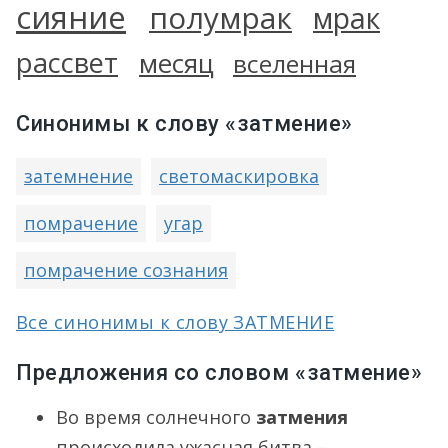
сияние
полумрак
мрак
рассвет
месяц
вселенная
Синонимы к слову «затмение»
затемнение
светомаскировка
помрачение
угар
помрачение сознания
Все синонимы к слову ЗАТМЕНИЕ
Предложения со словом «затмение»
Во время солнечного
затмения
происходила ужасная битва –