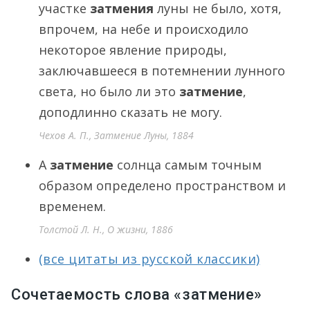
участке
затмения
луны не было, хотя,
впрочем, на небе и происходило
некоторое явление природы,
заключавшееся в потемнении лунного
света, но было ли это
затмение
,
доподлинно сказать не могу.
Чехов А. П., Затмение Луны, 1884
А
затмение
солнца самым точным
образом определено пространством и
временем.
Толстой Л. Н., О жизни, 1886
(все цитаты из русской классики)
Сочетаемость слова «затмение»