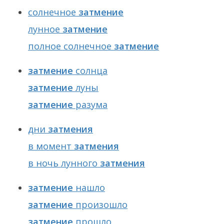
солнечное
затмение
лунное
затмение
полное солнечное
затмение
затмение
солнца
затмение
луны
затмение
разума
дни
затмения
в момент
затмения
в ночь лунного
затмения
затмение
нашло
затмение
произошло
затмение
прошло