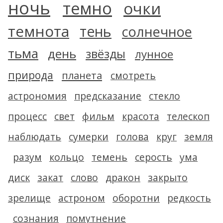
ночь
темно
очки
темнота
тень
солнечное
тьма
день
звёзды
лунное
природа
планета
смотреть
астрономия
предсказание
стекло
процесс
свет
фильм
красота
телескоп
наблюдать
сумерки
голова
круг
земля
разум
кольцо
темень
серость
ума
диск
закат
слово
дракон
закрыто
зрелище
астроном
оборотни
редкость
сознания
помутнение