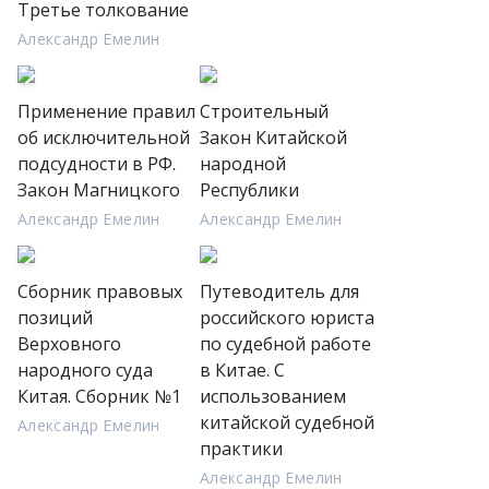
Третье толкование
Александр Емелин
Применение правил
Строительный
об исключительной
Закон Китайской
подсудности в РФ.
народной
Закон Магницкого
Республики
Александр Емелин
Александр Емелин
Сборник правовых
Путеводитель для
позиций
российского юриста
Верховного
по судебной работе
народного суда
в Китае. C
Китая. Сборник №1
использованием
китайской судебной
Александр Емелин
практики
Александр Емелин