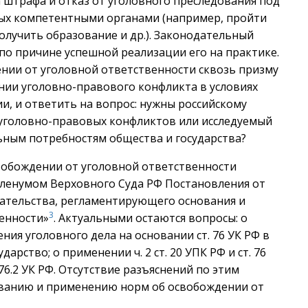
а штрафа и отказ от уголовного преследования под
ных компетентными органами (например, пройти
получить образование и др.). Законодательный
по причине успешной реализации его на практике.
нии от уголовной ответственности сквозь призму
нии уголовно-правового конфликта в условиях
и, и ответить на вопрос: нужны российскому
уголовно-правовых конфликтов или исследуемый
ьным потребностям общества и государства?
обождении от уголовной ответственности
Пленумом Верховного Суда РФ Постановления от
дательства, регламентирующего основания и
3
енности»
. Актуальными остаются вопросы: о
я уголовного дела на основании ст. 76 УК РФ в
арство; о применении ч. 2 ст. 20 УПК РФ и ст. 76
. 76.2 УК РФ. Отсутствие разъяснений по этим
ованию и применению норм об освобождении от