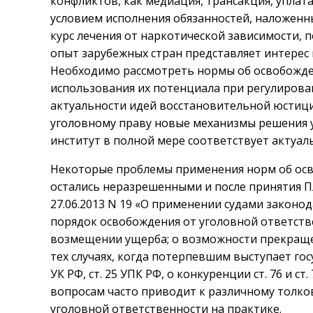
конфликтов, как медиация, трансакция, уплат
условием исполнения обязанностей, наложен
курс лечения от наркотической зависимости, 
опыт зарубежных стран представляет интерес 
Необходимо рассмотреть нормы об освобожде
использования их потенциала при регулирова
актуальности идей восстановительной юстици
уголовному праву новые механизмы решения 
институт в полной мере соответствует актуал
Некоторые проблемы применения норм об осв
остались неразрешенными и после принятия 
27.06.2013 N 19 «О применении судами законо
порядок освобождения от уголовной ответств
возмещении ущерба; о возможности прекращени
тех случаях, когда потерпевшим выступает госуд
УК РФ, ст. 25 УПК РФ, о конкуренции ст. 76 и ст
вопросам часто приводит к различному толк
уголовной ответственности на практике.