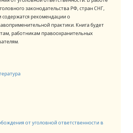
ния от уголовной ответственности. В работе
оловного законодательства РФ, стран СНГ,
и содержатся рекомендации о
авоприменительной практики. Книга будет
там, работникам правоохранительных
вателям.
тература
обождения от уголовной ответственности в