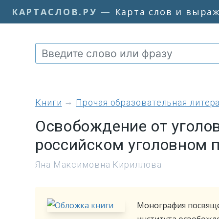
КАРТАСЛОВ.РУ
—
Карта слов и выра
книги
Прочая образовательная литер
Освобождение от уголов
российском уголовном 
Яна Максимовна Кириллова
Монография посвяще