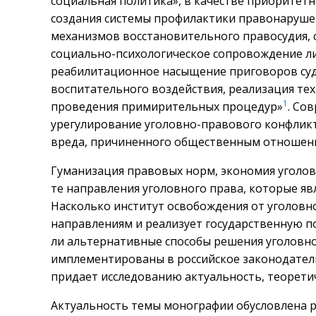
социальная политика», в качестве приоритет
создания системы профилактики правонарушен
механизмов восстановительного правосудия,
социально-психологическое сопровождение ли
реабилитационное насыщение приговоров суд
воспитательного воздействия, реализация те
1
проведения примирительных процедур»
. Со
урегулирование уголовно-правового конфли
вреда, причиненного общественным отношен
Гуманизация правовых норм, экономия уголов
те направления уголовного права, которые я
Насколько институт освобождения от уголовн
направлениям и реализует государственную 
ли альтернативные способы решения уголовно
имплементированы в российское законодател
придает исследованию актуальность, теорети
Актуальность темы монографии обусловлена р