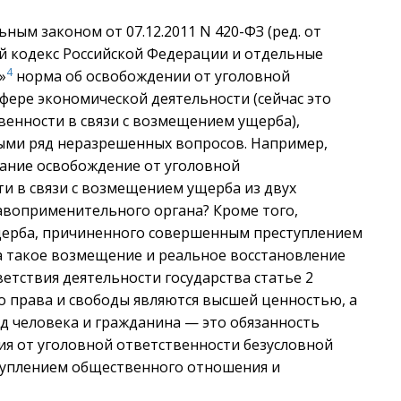
ным законом от 07.12.2011 N 420-ФЗ (ред. от
ый кодекс Российской Федерации и отдельные
4
»
норма об освобождении от уголовной
сфере экономической деятельности (сейчас это
венности в связи с возмещением ущерба),
ыми ряд неразрешенных вопросов. Например,
вание освобождение от уголовной
и в связи с возмещением ущерба из двух
авоприменительного органа? Кроме того,
щерба, причиненного совершенным преступлением
а такое возмещение и реальное восстановление
етствия деятельности государства статье 2
го права и свободы являются высшей ценностью, а
д человека и гражданина — это обязанность
ния от уголовной ответственности безусловной
туплением общественного отношения и