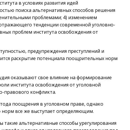
титута в условиях развития идей
мостью поиска альтернативных способов решения
менительными проблемами; 4) изменением
 отражающего тенденции современной уголовно-
овных проблем института освобождения от
еступностью, предупреждения преступлений и
вится раскрытие потенциала поощрительных норм
удия оказывают свое влияние на формирование
роли института освобождения от уголовной
о-правового конфликта.
тода поощрения в уголовном праве, однако
о норм все же выступает определяющим.
ы такие альтернативные способы урегулирования