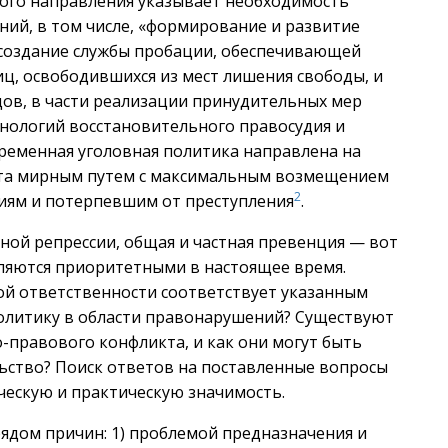
ного направления указывает необходимость
ий, в том числе, «формирование и развитие
 создание службы пробации, обеспечивающей
ц, освободившихся из мест лишения свободы, и
ов, в части реализации принудительных мер
хнологий восстановительного правосудия и
временная уголовная политика направлена на
кта мирным путем с максимальным возмещением
2
иям и потерпевшим от преступления
.
ной репрессии, общая и частная превенция — вот
вляются приоритетными в настоящее время.
ой ответственности соответствует указанным
политику в области правонарушений? Существуют
-правового конфликта, и как они могут быть
ьство? Поиск ответов на поставленные вопросы
ческую и практическую значимость.
ядом причин: 1) проблемой предназначения и