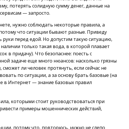
вму, потерять солидную сумму денег, данные на
 сервисам — запросто.
нете, нужно соблюдать некоторые правила, а
потому что ситуации бывают разные. Приведу
ь руки перед едой. Но допустим такую ситуацию,
в наличии только такая вода, в которой плавает
к в придачу). Что безопаснее: поесть с
ной задаче еще много нюансов: насколько грязны
, сможет ли человек протянуть, если сейчас не
вовать по ситуации, а за основу брать базовые (на
оде в Интернет — знание базовых правил
вила, которыми стоит руководствоваться при
привести примеры мошеннических действий,
нции, потому что, повторюсь, нужно не слепо