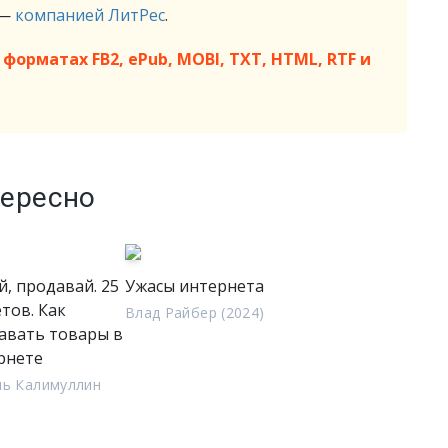
 —
компанией ЛитРес
.
форматах FB2, ePub, MOBI, TXT, HTML, RTF и
тересно
й, продавай. 25
Ужасы интернета
тов. Как
Влад Райбер (2024)
авать товары в
рнете
ль Калимуллин
)