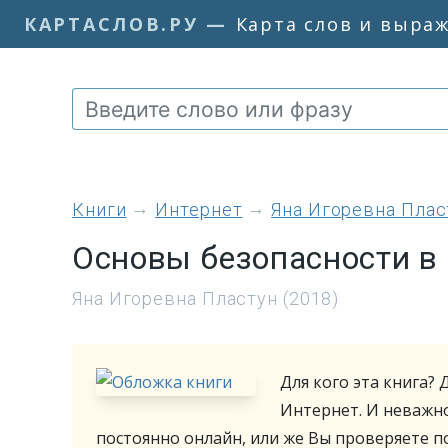
КАРТАСЛОВ.РУ
—
Карта слов и выра
книги
Интернет
Яна Игоревна Плас
Основы безопасности в
Яна Игоревна Пластун (2018)
Для кого эта книга?
Интернет. И неважно
постоянно онлайн, или же Вы проверяете поч