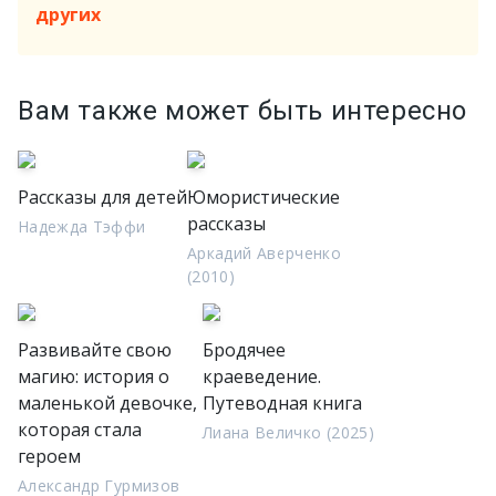
других
Вам также может быть интересно
Рассказы для детей
Юмористические
рассказы
Надежда Тэффи
Аркадий Аверченко
(2010)
Развивайте свою
Бродячее
магию: история о
краеведение.
маленькой девочке,
Путеводная книга
которая стала
Лиана Величко (2025)
героем
Александр Гурмизов