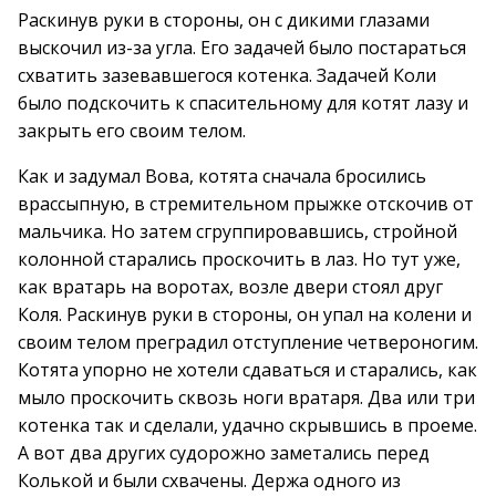
Раскинув руки в стороны, он с дикими глазами
выскочил из-за угла. Его задачей было постараться
схватить зазевавшегося котенка. Задачей Коли
было подскочить к спасительному для котят лазу и
закрыть его своим телом.
Как и задумал Вова, котята сначала бросились
врассыпную, в стремительном прыжке отскочив от
мальчика. Но затем сгруппировавшись, стройной
колонной старались проскочить в лаз. Но тут уже,
как вратарь на воротах, возле двери стоял друг
Коля. Раскинув руки в стороны, он упал на колени и
своим телом преградил отступление четвероногим.
Котята упорно не хотели сдаваться и старались, как
мыло проскочить сквозь ноги вратаря. Два или три
котенка так и сделали, удачно скрывшись в проеме.
А вот два других судорожно заметались перед
Колькой и были схвачены. Держа одного из