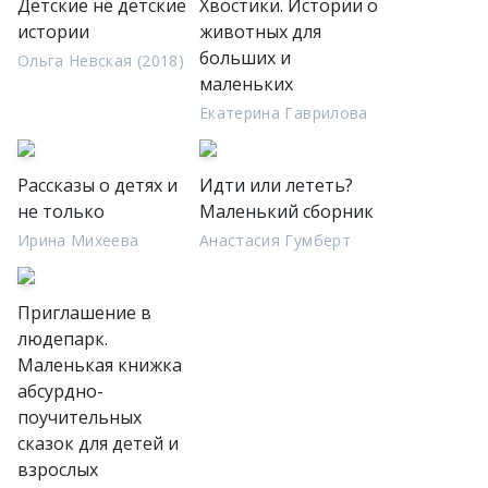
Детские не детские
Хвостики. Истории о
истории
животных для
больших и
Ольга Невская (2018)
маленьких
Екатерина Гаврилова
Рассказы о детях и
Идти или лететь?
не только
Маленький сборник
Ирина Михеева
Анастасия Гумберт
Приглашение в
людепарк.
Маленькая книжка
абсурдно-
поучительных
сказок для детей и
взрослых