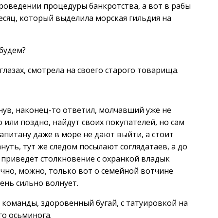
проведении процедуры банкротства, а вот в рабы
месяц, который выделила морская гильдия на
будем?
глазах, смотрела на своего старого товарища.
нув, наконец-то ответил, молчавший уже не
 или поздно, найдут своих покупателей, но сам
апитану даже в море не дают выйти, а стоит
нуть, тут же следом посылают соглядатаев, а до
у приведёт столкновение с охранкой владык
ечно, можно, только вот о семейной вотчине
ень сильно волнует.
 команды, здоровенный бугай, с татуировкой на
го осьминога.