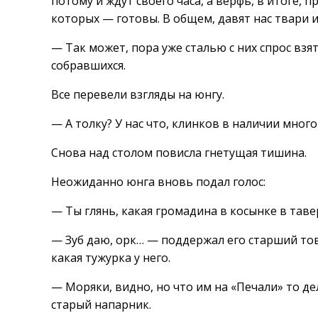
потому и ждут своего часа, а верфь, в итоге, 
которых — готовы. В общем, давят нас твари и
— Так может, пора уже сталью с них спрос вз
собравшихся.
Все перевели взгляды на юнгу.
— А толку? У нас что, клинков в наличии мног
Снова над столом повисла гнетущая тишина.
Неожиданно юнга вновь подал голос:
— Ты глянь, какая громадина в косынке в таве
— Зуб даю, орк… — поддержал его старший то
какая тужурка у него.
— Моряки, видно, но что им на «Печали» то д
старый напарник.