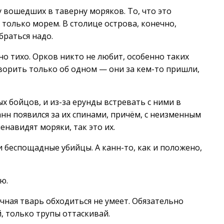
у вошедших в таверну моряков. То, что это
 только морем. В столице острова, конечно,
браться надо.
о тихо. Орков никто не любит, особенно таких
оворить только об одном — они за кем-то пришли,
х бойцов, и из-за ерунды встревать с ними в
анн появился за их спинами, причём, с неизменным
енавидят моряки, так это их.
 беспощадные убийцы. А канн-то, как и положено,
ю.
чная тварь обходиться не умеет. Обязательно
й, только трупы оттаскивай.