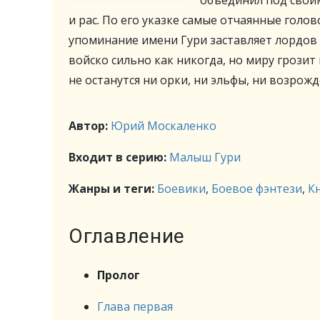
объединил под свои
и рас. По его указке самые отчаянные голов
упоминание имени Гури заставляет лордов 
войско сильно как никогда, но миру грозит
не останутся ни орки, ни эльфы, ни возро
Автор:
Юрий Москаленко
Входит в серию:
Малыш Гури
Жанры и теги:
Боевики
,
Боевое фэнтези
,
К
Оглавление
Пролог
Глава первая