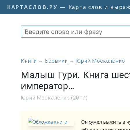
КАРТАСЛОВ.РУ
—
Карта слов и выра
книги
Боевики
Юрий Москаленко
Малыш Гури. Книга шест
император…
Юрий Москаленко (2017)
Он сумел выжить в ч