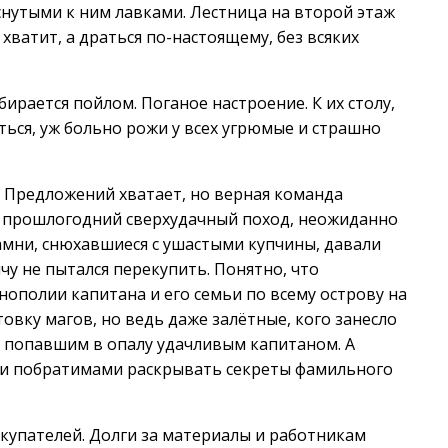
снутыми к ним лавками. Лестница на второй этаж
 хватит, а драться по-настоящему, без всяких
рается пойлом. Поганое настроение. К их столу,
ться, уж больно рожи у всех угрюмые и страшно
 Предложений хватает, но верная команда
но прошлогодний сверхудачный поход, неожиданно
камни, снюхавшиеся с ушастыми купчины, давали
чу не пытался перекупить. Понятно, что
нополии капитана и его семьи по всему острову на
овку магов, но ведь даже залётные, кого занесло
 с попавшим в опалу удачливым капитаном. А
ими побратимами раскрывать секреты фамильного
купателей. Долги за материалы и работникам