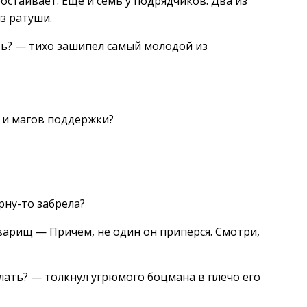
простаивает. Ещё и семь у подрядчиков. Два из
з ратуши.
ять? — тихо зашипел самый молодой из
о и магов поддержки?
рну-то забрела?
варищ — Причём, не один он припёрся. Смотри,
елать? — толкнул угрюмого боцмана в плечо его