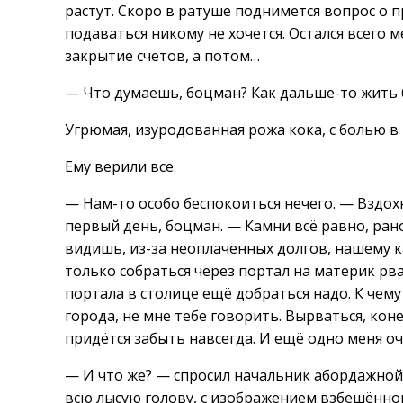
растут. Скоро в ратуше поднимется вопрос о 
подаваться никому не хочется. Остался всего 
закрытие счетов, а потом…
— Что думаешь, боцман? Как дальше-то жить 
Угрюмая, изуродованная рожа кока, с болью в 
Ему верили все.
— Нам-то особо беспокоиться нечего. — Вздох
первый день, боцман. — Камни всё равно, рано
видишь, из-за неоплаченных долгов, нашему к
только собраться через портал на материк рва
портала в столице ещё добраться надо. К чем
города, не мне тебе говорить. Вырваться, кон
придётся забыть навсегда. И ещё одно меня оч
— И что же? — спросил начальник абордажной
всю лысую голову, с изображением взбешённо