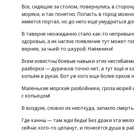
Все, сидящие за столом, повернулись в сторон
моряки, и так понятно. Попасть в город можно
имеется портал, но до него ещё умудриться до
В таверне неожиданно стало как-то непривычн
здоровых, а их наглое появление тут может г
вернее, за чьей-то шкурой. Наёмники!
Всем известны боевые навыки этих несгибаемы
разборки — дурачков точно нет, а тут ещё и к
копьём в руках. Вот уж кого еще более орков н
Маленькие морские разбойники, гроза морей и
с копьецом!
В воздухе, словно из ниоткуда, запахло смерть
Где канны — там жди беды! Без драки эта мело
сейчас кого-то цепанут, и понесётся душа в ра