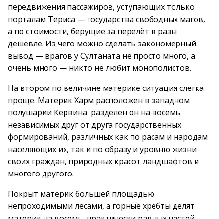
передвижения пассажиров, уступающих только
порталам Териса — государства свободных магов,
а по стоимости, берущие за перелёт в разы
дешевле. Из чего можно сделать закономерный
вывод — врагов у Султаната не просто много, а
очень много — никто не любит монополистов.
На втором по величине материке ситуация слегка
проще. Материк Харм расположен в западном
полушарии Кервина, разделён он на восемь
независимых друг от друга государственных
формирований, различных как по расам и народам
населяющих их, так и по образу и уровню жизни
своих граждан, природных красот ландшафтов и
многого другого.
Покрыт материк большей площадью
непроходимыми лесами, а горные хребты делят
материк на восемь, практически равных частей,