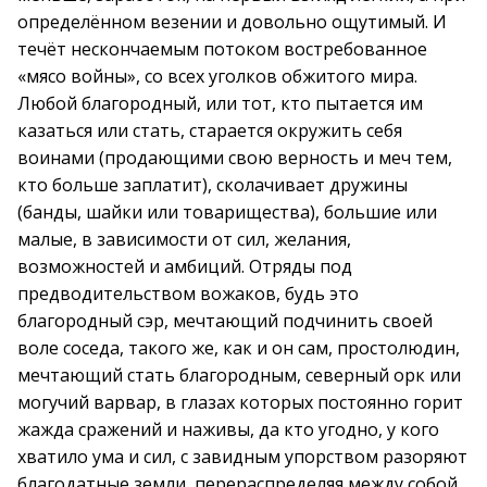
определённом везении и довольно ощутимый. И
течёт нескончаемым потоком востребованное
«мясо войны», со всех уголков обжитого мира.
Любой благородный, или тот, кто пытается им
казаться или стать, старается окружить себя
воинами (продающими свою верность и меч тем,
кто больше заплатит), сколачивает дружины
(банды, шайки или товарищества), большие или
малые, в зависимости от сил, желания,
возможностей и амбиций. Отряды под
предводительством вожаков, будь это
благородный сэр, мечтающий подчинить своей
воле соседа, такого же, как и он сам, простолюдин,
мечтающий стать благородным, северный орк или
могучий варвар, в глазах которых постоянно горит
жажда сражений и наживы, да кто угодно, у кого
хватило ума и сил, с завидным упорством разоряют
благодатные земли, перераспределяя между собой