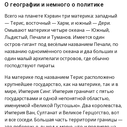
О географии и немного о политике
Всего на планете Кэрвин три материка: западный
— Терис, восточный — Харм, и южный — Дери.
Омывают материки четыре океана — Южный,
Льдистый, Печали и Туманов. Имеется один
остров-гигант под весёлым названием Печали, по
названию одноимённого океана и два больших и
один малый архипелаги островов, где обычно
господствуют пираты.
На материке под названием Терис расположено
крупнейшее государство, как на материке, так и в
мире, Империя Синг. Империя граничит с пятью
государствами и одной непонятной областью,
именуемой «Великой Пустошью». Два королевства,
Империя Ван, Султанат и Великое Герцогство, вот
и все соседи. Большая часть территории границы —
это побережье, выход к морю, что и повлияло на