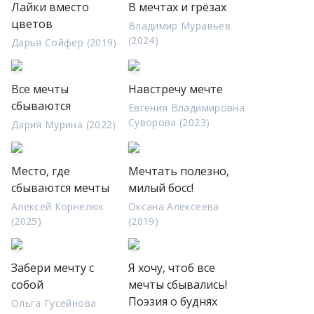
Лайки вместо
В мечтах и грёзах
цветов
Владимир Муравьев
(2024)
Дарья Сойфер (2019)
Все мечты
Навстречу мечте
сбываются
Евгения Владимировна
Суворова (2023)
Дария Мурина (2022)
Место, где
Мечтать полезно,
сбываются мечты
милый босс!
Алексей Корнелюк
Оксана Алексеева
(2025)
(2019)
Забери мечту с
Я хочу, чтоб все
собой
мечты сбывались!
Поэзия о буднях
Ольга Гусейнова