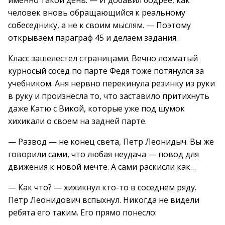
именно такой день. — И добавил бодрее, как
человек вновь обращающийся к реальному
собеседнику, а не к своим мыслям. — Поэтому
открываем параграф 45 и делаем задания.
Класс зашелестел страницами. Вечно лохматый
курносый сосед по парте Федя тоже потянулся за
учебником. Аня нервно перекинула резинку из руки
в руку и произнесла то, что заставило притихнуть
даже Катю с Викой, которые уже под шумок
хихикали о своем на задней парте.
— Развод — не конец света, Петр Леонидыч. Вы же
говорили сами, что любая неудача — повод для
движения к новой мечте. А сами раскисли как…
— Как что? — хихикнул кто-то в соседнем ряду.
Петр Леонидович вспыхнул. Никогда не видели
ребята его таким. Его прямо понесло: