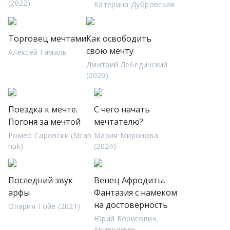
(2022)
Катерина Дубровская
Торговец мечтами
Как освободить
свою мечту
Алексей Гамаль
Дмитрий Лебединский
(2020)
Поездка к мечте.
С чего начать
Погоня за мечтой
мечтателю?
Ромео Саровски (Stran
Мария Миронова
nuk)
(2024)
Последний звук
Венец Афродиты.
арфы
Фантазия с намеком
на достоверность
Олария Тойе (2021)
Юрий Борисович
Кривошеин