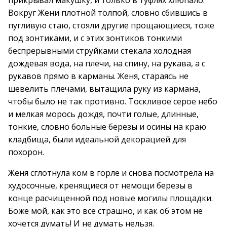
прикрывал макушку, и только в туфлях хлюпало.
Вокруг Жени плотной толпой, словно сбившись в
пугливую стаю, стояли другие прощающиеся, тоже
под зонтиками, и с этих зонтиков тонкими
беспрерывными струйками стекала холодная
дождевая вода, на плечи, на спину, на рукава, а с
рукавов прямо в карманы. Женя, стараясь не
шевелить плечами, вытащила руку из кармана,
чтобы было не так противно. Тоскливое серое небо
и мелкая морось дождя, почти голые, длинные,
тонкие, словно больные березы и осины на краю
кладбища, были идеальной декорацией для
похорон.
Женя сглотнула ком в горле и снова посмотрела на
худосочные, кренящиеся от немощи березы в
конце расчищенной под новые могилы площадки.
Боже мой, как это все страшно, и как об этом не
хочется думать! И не думать нельзя.