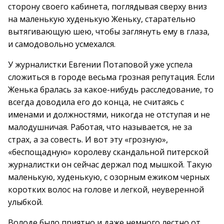
сторону своего кабинета, поглядывая сверху вниз
на маленькую худенькую Женьку, старательно
вытягивающую шею, чтобы заглянуть ему в глаза,
и самодовольно усмехался.
У журналистки Евгении Потаповой уже успела
сложиться в городе весьма грозная репутация. Если
Женька бралась за какое-нибудь расследование, то
всегда доводила его до конца, не считаясь с
именами и должностями, никогда не отступая и не
малодушничая. Работая, что называется, не за
страх, а за совесть. И вот эту «грозную»,
«беспощадную» королеву скандальной питерской
журналистки он сейчас держал под мышкой. Такую
маленькую, худенькую, с озорным ежиком черных
коротких волос на голове и легкой, неуверенной
улыбкой.
Володе было приятно и даже немного лестно от