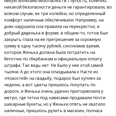
некую иллюзию безопасности. Глупость, конечно,
никакой безопасности деньги не гарантировали, во
всяком случае, ее три копейки, но определенный
комфорт наличные обеспечивали. Например, на
днях нарушила она правила на перекрестке, и
добрый дяденька в форме, в общем-то, готов был
закрыть глаза на ее прегрешение за скромную
сумму в одну тысячу рублей, сэкономив время,
которое Женька должна была потратить на
беготню по сбербанкам и официальную оплату
штрафа. Так ведь нет. Не было у нее этой самой
тысячи. А до этого она опаздывала к Насте из
«Новостей» на свадьбу, подарок был куплен за
неделю, а вот цветы пришлось покупать по
дороге, и Женька очень удачно притормозила у
метро, где тетки под навесами продавали почти
шикарные букеты, но у Женьки опять не хватило
наличных, пришлось рулить в магазин, полчаса