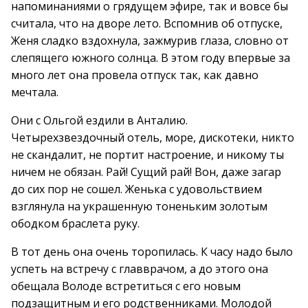
напоминаниями о грядущем эфире, так и вовсе бы
считала, что на дворе лето. Вспомнив об отпуске,
Женя сладко вздохнула, зажмурив глаза, словно от
слепящего южного солнца. В этом году впервые за
много лет она провела отпуск так, как давно
мечтала.
Они с Ольгой ездили в Анталию.
Четырехзвездочный отель, море, дискотеки, никто
не скандалит, не портит настроение, и никому ты
ничем не обязан. Рай! Сущий рай! Вон, даже загар
до сих пор не сошел. Женька с удовольствием
взглянула на украшенную тоненьким золотым
ободком браслета руку.
В тот день она очень торопилась. К часу надо было
успеть на встречу с главврачом, а до этого она
обещала Володе встретиться с его новым
подзащитным и его родственниками. Молодой