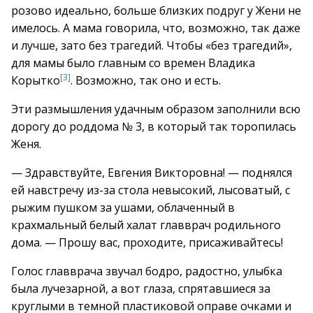
розово идеально, больше близких подруг у Жени не
имелось. А мама говорила, что, возможно, так даже
и лучше, зато без трагедий. Чтобы «без трагедий»,
для мамы было главным со времен Владика
[3]
Корытко
. Возможно, так оно и есть.
Эти размышления удачным образом заполнили всю
дорогу до роддома № 3, в который так торопилась
Женя.
— Здравствуйте, Евгения Викторовна! — поднялся
ей навстречу из-за стола невысокий, лысоватый, с
рыжим пушком за ушами, облаченный в
крахмальный белый халат главврач родильного
дома. — Прошу вас, проходите, присаживайтесь!
Голос главврача звучал бодро, радостно, улыбка
была лучезарной, а вот глаза, спрятавшиеся за
круглыми в темной пластиковой оправе очками и